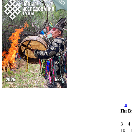
«
А
Пн
В
3
4
10
1