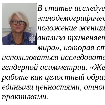
В статье исследу
этнодемографичес
положение женщин
анализа применяе
мира», которая с
использоваться исследоват
гендерной асимметрии.
«Же
работе как целостный обра
едиными ценностями, отно
практиками.