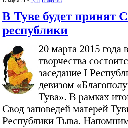
17 марта 2015
Тува
.
Общество
В Туве будет принят С
республики
20 марта 2015 года 
творчества состоит
заседание I Респуб
девизом «Благополу
Тува». В рамках ито
Свод заповедей матерей Тув
Республики Тыва.
Напомним