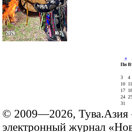
«
А
Пн
В
3
4
10
1
17
1
24
2
31
© 2009—2026, Тува.Азия -
электронный журнал «Нов