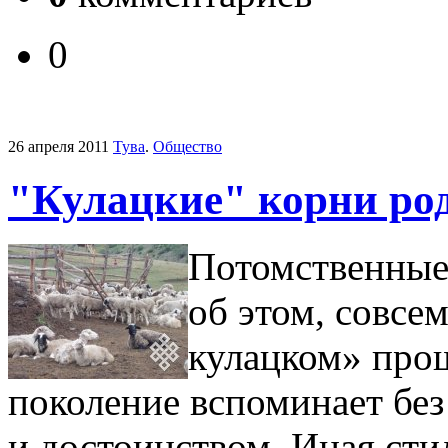
0
26 апреля 2011
Тува
.
Общество
"Кулацкие" корни ро
Потомственные
об этом, совсе
кулацком» про
поколение вспоминает без 
и достоинством. Иная сти