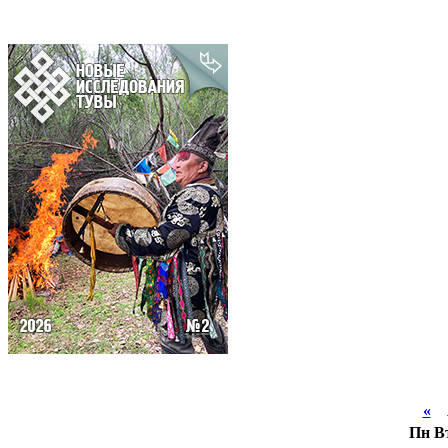
«
А
Пн
В