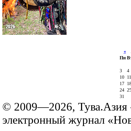
«
А
Пн
В
3
4
10
1
17
1
24
2
31
© 2009—2026, Тува.Азия -
электронный журнал «Нов