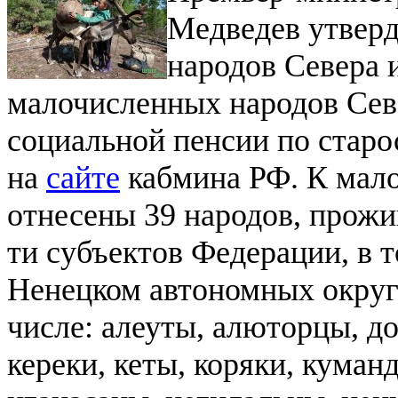
Медведев утвер
народов Севера 
малочисленных народов Сев
социальной пенсии по старо
на
сайте
кабмина РФ.
К мал
отнесены 39 народов, прож
ти субъектов Федерации, в т
Ненецком автономных округ
числе: алеуты, алюторцы, д
кереки, кеты, коряки, куман