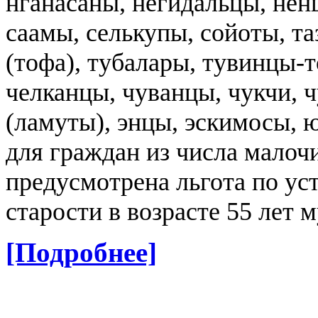
нганасаны, негидальцы, ненц
саамы, селькупы, сойоты, та
(тофа), тубалары, тувинцы-т
челканцы, чуванцы, чукчи, 
(ламуты), энцы, эскимосы, 
для граждан из числа малоч
предусмотрена льгота по ус
старости в возрасте 55 лет
[Подробнее]