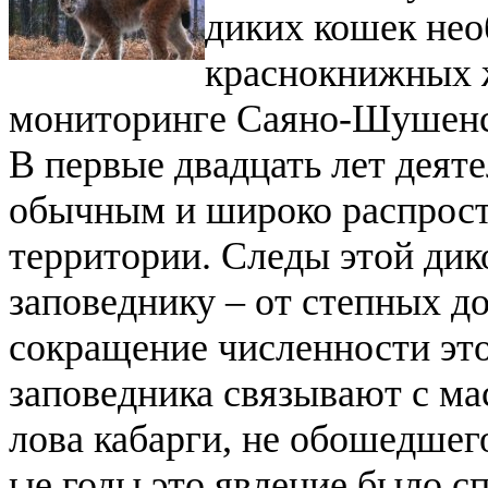
диких кошек нео
краснокнижных 
мониторинге Саяно-Шушенск
В первые двадцать лет деят
обычным и широко распрост
территории. Следы этой дик
заповеднику – от степных до
сокращение численности эт
заповедника связывают с ма
лова кабарги, не обошедшег
ые годы это явление было с