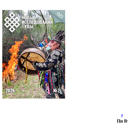
«
А
Пн
В