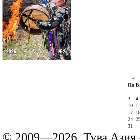
«
А
Пн
В
3
4
10
1
17
1
24
2
31
© 2009—2026, Тува.Азия -