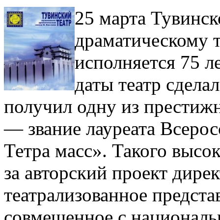
25 марта Тувинс
драматическому т
исполняется 75 л
даты театр сдела
получил одну из прести
— звание лауреата Всерос
Тетра масс». Такого высок
за авторский проект дир
театрализованное предст
совмещенное с националь