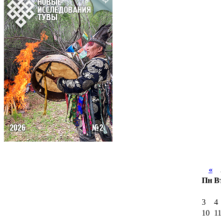
«
А
Пн
В
3
4
10
1