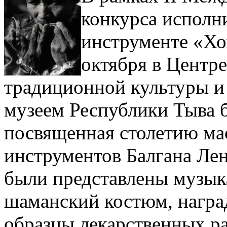
конкурса исполн
инструменте «Хо
октября в Центре
традиционной культуры и
музеем Республики Тыва б
посвященная столетию ма
инструментов Балгана Лен
были представлены музык
шаманский костюм, награ
образцы лекарственных р