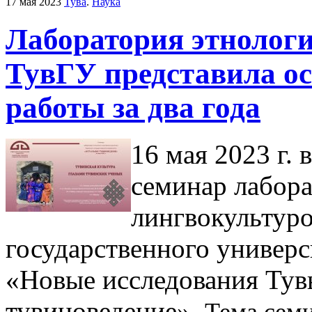
17 мая 2023
Тува
.
Наука
Лаборатория этнолог
ТувГУ представила ос
работы за два года
16 мая 2023 г.
семинар лабора
лингвокультур
государственного универс
«Новые исследования Тув
тувиноведение».