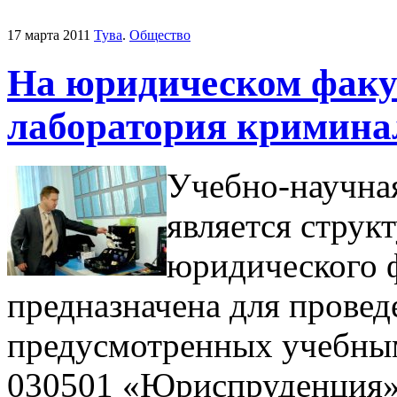
17 марта 2011
Тува
.
Общество
На юридическом факу
лаборатория кримина
Учебно-научна
является струк
юридического ф
предназначена для провед
предусмотренных учебны
030501 «Юриспруденция»