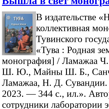
Вышла в свет моногра
В издательстве «
коллективная мон
Тувинского госуд
«Тува : Родная зе
монография] / Ламажаа Ч.
Ш. Ю., Майны Ш. Б., Санча
Ламажаа, Н. Д. Сувандии.
2023. — 344 с., ил.». Ав
сотрудники лаборатории 