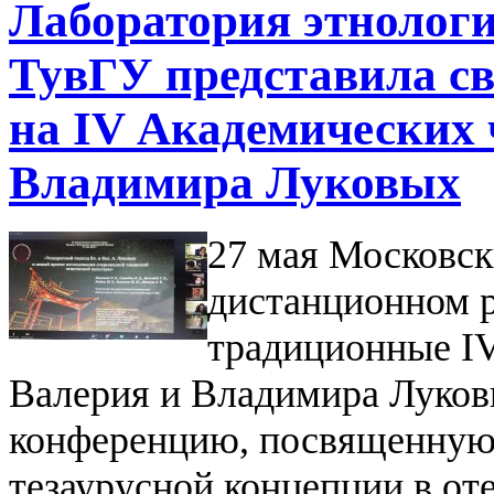
Лаборатория этнолог
ТувГУ представила с
на IV Академических 
Владимира Луковых
27 мая Московск
дистанционном 
традиционные I
Валерия и Владимира Луко
конференцию, посвященную 
тезаурусной концепции в о