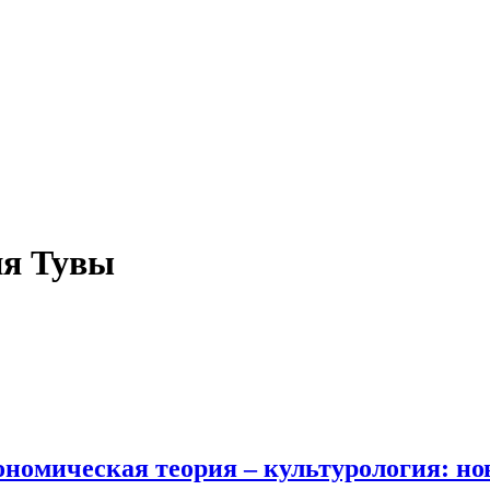
ия Тувы
номическая теория – культурология: н