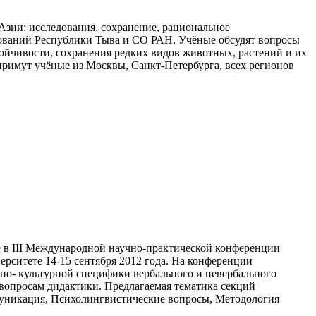
зии: исследования, сохранение, рациональное
ований Республики Тыва и СО РАН. Учёные обсудят вопросы
ойчивости, сохранения редких видов животных, растений и их
примут учёные из Москвы, Санкт-Петербурга, всех регионов
е в III Международной научно-практической конференции
ерситете 14-15 сентября 2012 года. На конференции
но- культурной специфики вербального и невербального
вопросам дидактики. Предлагаемая тематика секций
муникация, Психолингвистические вопросы, Методология