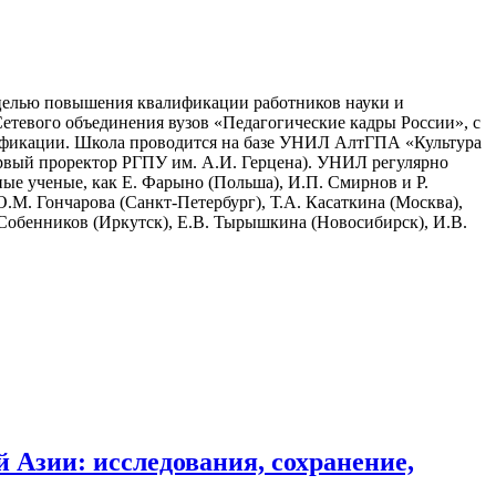
с целью повышения квалификации работников науки и
Сетевого объединения вузов «Педагогические кадры России», с
лификации. Школа проводится на базе УНИЛ АлтГПА «Культура
первый проректор РГПУ им. А.И. Герцена). УНИЛ регулярно
ые ученые, как Е. Фарыно (Польша), И.П. Смирнов и Р.
О.М. Гончарова (Санкт-Петербург), Т.А. Касаткина (Москва),
 Собенников (Иркутск), Е.В. Тырышкина (Новосибирск), И.В.
Азии: исследования, сохранение,