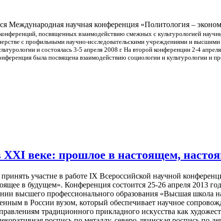
ится Международная научная конференция «Политология – эконом
конференций, посвященных взаимодействию смежных с культурологией научны
тнерстве с профильными научно-исследовательскими учреждениями и высшим
льтурологии и состоялась 3-5 апреля 2008 г.
На второй конференции 2-4 апрел
онференция была посвящена взаимодействию социологии и культурологии и про
 XXI веке: прошлое в настоящем, насто
принять участие в работе IX Всероссийской научной конференци
оящее в будущем». Конференция состоится 25-26 апреля 2013 го
нии высшего профессионального образования «Высшая школа на
твенным в России вузом, который обеспечивает научное сопрово
аправлениям традиционного прикладного искусства как художес
коративная роспись по металлу, северо-двинская роспись по дер