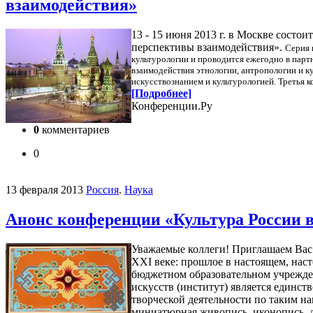
взаимодействия»
13 - 15 июня 2013 г. в Москве состо
перспективы взаимодействия».
Серия 
культурологии и проводится ежегодно в пар
взаимодействия этнологии, антропологии и ку
искусствознанием и культурологией.
Третья к
[Подробнее]
Конференции.Ру
0
комментариев
0
13 февраля 2013
Россия
.
Наука
Анонс конференции «Культура России в
Уважаемые коллеги! Приглашаем Вас 
XXI веке: прошлое в настоящем, наст
бюджетном образовательном учрежде
искусств (институт) является единс
творческой деятельности по таким н
миниатюрная живопись, иконопись, де