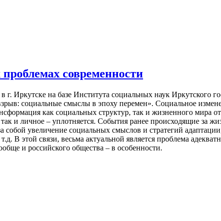
 проблемах современности
. в г. Иркутске на базе Института социальных наук Иркутского 
взрыв: социальные смыслы в эпоху перемен». Социальное измене
сформация как социальных структур, так и жизненного мира отд
 так и личное – уплотняется. События ранее происходящие за жи
 за собой увеличение социальных смыслов и стратегий адаптаци
.д. В этой связи, весьма актуальной является проблема адекват
обще и российского общества – в особенности.