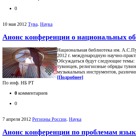
0
10 мая 2012
Тува
.
Наука
Анонс конференции о национальных о
Национальная библиотека им. А.С.П
2012 г. международную научно-прак
Обсуждаться будут следующие темы:
тувинцев, религиозные обряды туви
музыкальных инструментов, различи
[Подробнее]
По инф. НБ РТ
0
комментариев
0
7 апреля 2012
Регионы России
.
Наука
Анонс конференции по проблемам язык