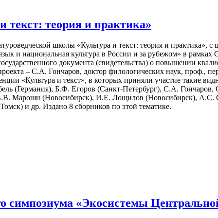
и текст: теория и практика»
атуроведческой школы «Культура и текст: теория и практика», 
зык и национальная культура в России и за рубежом» в рамках 
 государственного документа (свидетельства) о повышении ква
 проекта – С.А. Гончаров, доктор филологических наук, проф., 
ции «Культура и текст», в которых приняли участие такие видн
ель (Германия), Б.Ф. Егоров (Санкт-Петербург), С.А. Гончаров, 
В.В. Мароши (Новосибирск), И.Е. Лощилов (Новосибирск), А.С.
омск) и др. Издано 8 сборников по этой тематике.
о симпозиума «Экосистемы Центральной 