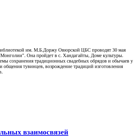
библиотекой им. М.Б.Доржу Овюрской ЦБС проводят 30 мая
онголии". Она пройдет в с. Хандагайты, Доме культуры.
емы сохранения традиционных свадебных обрядов и обычаев у
и общения тувинцев, возрождение традиций изготовления
ов.
альных взаимосвязей