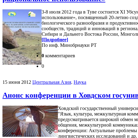
3-8 июля 2012 года в Туве состоится XI Уб
использование», посвященный 20-летию соз
биологического разнообразия и продуктивно
сообществ, традиций и инноваций в региона
Сибири и Дальнего Востока России, Монгол
[Подробнее]
По инф. Минобрнауки РТ
0
комментариев
0
15 июня 2012
Центральная Азия
.
Наука
Анонс конференции в Ховдском госуни
Ховдский государственный университ
"Язык, культура, межкультурная комм
предусматривается широкий обмен мн
общения, межкультурной коммуникац
конференции: Актуальные проблемы 
лингвистических исследований и др.