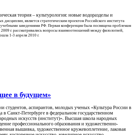
ическая теория – культурология: новые водоразделы и
х дисциплин, является стратегическим проектом Российского института
и учебными заведениями РФ.
Первая конференция была посвящена проблемам
я 2009 г. рассматривались вопросы взаимоотношений между филологией,
шла 1-3 апреля 2010 г.
ящее в будущем»
и студентов, аспирантов, молодых ученых «Культура России в
да в Санкт-Петербурге в федеральном государственном
родных искусств (институт)». Высшая школа народных
ждение профессионального образования и художественно-
твенная вышивка, художественное кружевоплетение, лаковая
еву, косторезное искусство, ювелирное искусство,