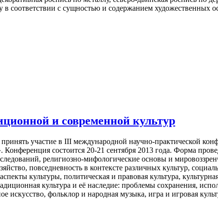
еву в соответствии с сущностью и содержанием художественных 
иционной и современной культур
принять участие в III международной научно-практической конф
. Конференция состоится 20-21 сентября 2013 года. Форма прове
 исследований, религиозно-мифологические основы и мировоззрен
хозяйство, повседневность в контексте различных культур, социа
спекты культуры, политическая и правовая культура, культурна
диционная культура и её наследие: проблемы сохранения, испол
е искусство, фольклор и народная музыка, игра и игровая культ