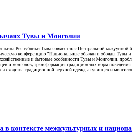
бычаях Тувы и Монголии
ушкина Республики Тыва совместно с Центральной кожуунной 
тическую конференцию "Национальные обычаи и обряды Тувы и М
 хозяйственные и бытовые особенности Тувы и Монголии, пробл
нцев и монголов, трансформация традиционных норм поведения 
я и сходства традиционной верхней одежды тувинцев и монгол
а в контексте межкультурных и национ