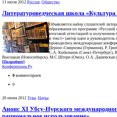
13 июля 2012
Россия
.
Общество
Литературоведческая школа «Культура 
Объявляется набор слушателей литер
образования по программе «Русский я
итоговой аттестацией и получением
и текст» (автор идеи и руководитель
проводились международные конферен
Деринг-Смирнова (Германия), Р. Грюб
С.А. Кибальник (Санкт-Петербург), 
Высоцкая (Новосибирск), М.С.Штерн (Омск), О.А. Дашевская (Т
[Подробнее]
Конференции.Ру
0
комментариев
0
20 июня 2012
Тува
.
Наука
Анонс XI Убсу-Нурского международног
рациональное использование»