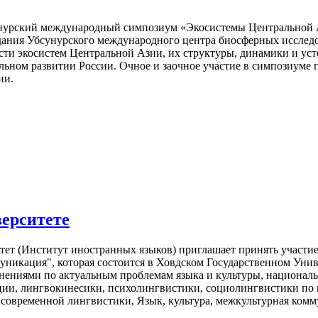
сунурский международный симпозиум «Экосистемы Центральной А
дания Убсунурского международного центра биосферных исслед
сти экосистем Центральной Азии, их структуры, динамики и уст
льном развитии России. Очное и заочное участие в симпозиуме 
ии.
верситете
ет (Институт иностранных языков) приглашает принять участи
уникация", которая состоится в Ховдском Государственном Унив
ениями по актуальным проблемам языка и культуры, националь
ии, лингвокинесики, психолингвистики, социолингвистики по 
современной лингвистики, Язык, культура, межкультурная ком