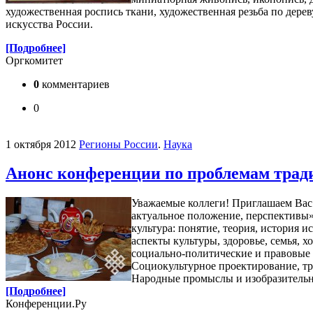
художественная роспись ткани, художественная резьба по дер
искусства России.
[Подробнее]
Оргкомитет
0
комментариев
0
1 октября 2012
Регионы России
.
Наука
Анонс конференции по проблемам трад
Уважаемые коллеги! Приглашаем Вас 
актуальное положение, перспективы»
культура: понятие, теория, история
аспекты культуры, здоровье, семья, 
социально-политические и правовые а
Социокультурное проектирование, тра
Народные промыслы и изобразительно
[Подробнее]
Конференции.Ру