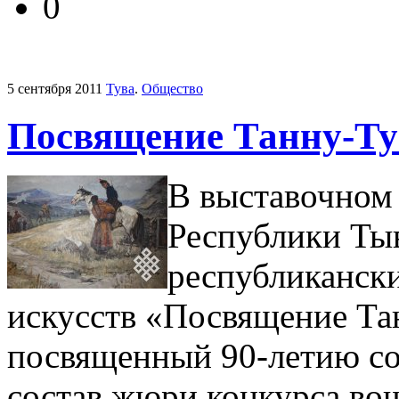
0
5 сентября 2011
Тува
.
Общество
Посвящение Танну-Тув
В выставочном
Республики Тыв
республиканск
искусств «Посвящение Тан
посвященный 90-летию со
состав жюри конкурса во