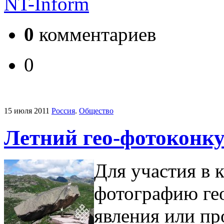
NT-Inform
0
комментариев
0
15 июля 2011
Россия
.
Общество
Летний гео-фотоконк
Для участия в 
фотографию гео
явления или пр