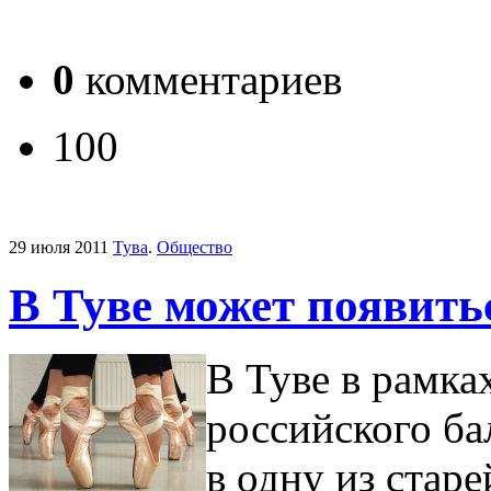
0
комментариев
100
29 июля 2011
Тува
.
Общество
В Туве может появить
В Туве в рамка
российского ба
в одну из стар