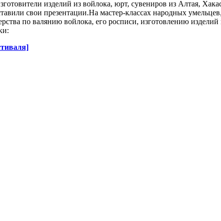
зготовители изделий из войлока, юрт, сувениров из Алтая, Хака
ставили свои презентации.На мастер-классах народных умельце
ерства по валянию войлока, его росписи, изготовлению изделий
ки:
стиваля]