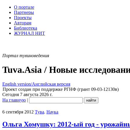
О портале
Партнеры
Проекты
Авторам
Библиотека
ЖУРНАЛ НИТ
Портал тувиноведения
Tuva.Asia / Новые исследован
English version/Английская версия
Проект создан при поддержке РГНФ (грант 09-03-12130в)
Сегодня 7 августа 2026 г.
На главную
|
6 сентября 2012
Тува
.
Наука
Ольга Хомушку: 2012-ый год - урожайн