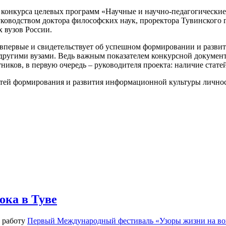
о конкурса целевых программ «Научные и научно-педагогически
ководством доктора философских наук, проректора Тувинского 
х вузов России.
впервые и свидетельствует об успешном формировании и развит
 другими вузами. Ведь важным показателем конкурсной документ
иков, в первую очередь – руководителя проекта: наличие стате
стей формирования и развития информационной культуры личнос
ока в Туве
 работу
Первый Международный фестиваль «Узоры жизни на во