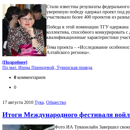
Стали известны результаты федеральног
уверенную победу одержал проект под ру
участвовало более 400 проектов из разны
Победа в этой номинации ТГУ одержана 
коллектива, способного конкурировать с
квалификационные характеристики участн
Тема проекта – «Исследование особенно
Алтайского региона».
[Подробнее]
По мат. Инны Принцевой, Тувинская правда
0
комментариев
0
17 августа 2010
Тува
.
Общество
Итоги Международного фестиваля войл
Фото ИА Туваонлайн
Завершил свою