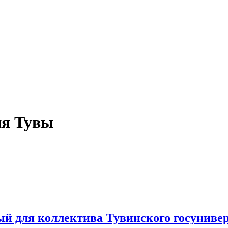
ия Тувы
ый для коллектива Тувинского госуниве