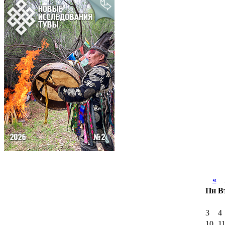
«
А
Пн
В
3
4
10
1