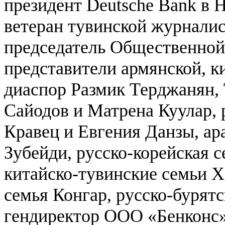
президент Deutsche Bank в
ветеран тувинской журналис
председатель Общественной
представители армянской, к
диаспор Размик Терджанян,
Сайодов и Матрена Куулар, 
Кравец и Евгения Данзы, ар
Зубейди, русско-корейская 
китайско-тувинские семьи Х
семья Конгар, русско-бурят
гендиректор ООО «Бенконс»