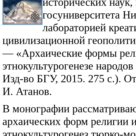
исторических наук,
госуниверситета Ни
лабораторией креат
цивилизационной геополити
— «Архаические формы рели
этнокультурогенезе народов
Изд-во БГУ, 2015. 275 с.). 
И. Атанов.
В монографии рассматриваю
архаических форм религии и
этнокультурогенез тюрко-мо