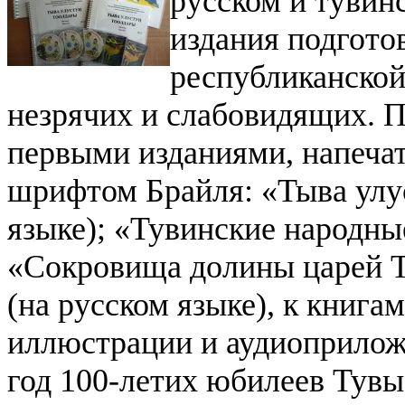
русском и тувин
издания подгото
республиканской
незрячих и слабовидящих. 
первыми изданиями, напеча
шрифтом Брайля: «Тыва улу
языке); «Тувинские народные
«Сокровища долины царей Т
(на русском языке), к книг
иллюстрации и аудиоприлож
год 100-летих юбилеев Тувы