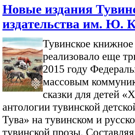
Новые издания Тувин
издательства им. Ю. 
Тувинское книжное
реализовало еще тр
2015 году Федераль
массовым коммуник
сказки для детей «
антологии тувинской детско
Тува» на тувинском и русск
тувинской прозы.
Составляя