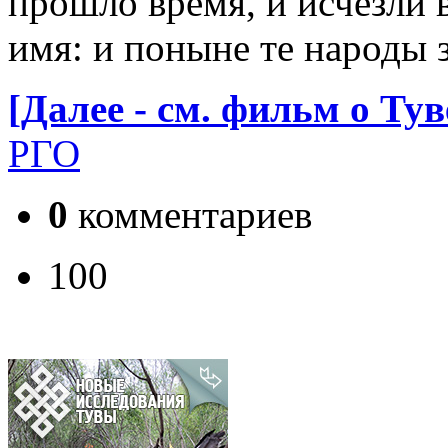
прошло время, и исчезли 
имя: и поныне те народы 
[Далее - см. фильм о Ту
РГО
0
комментариев
100