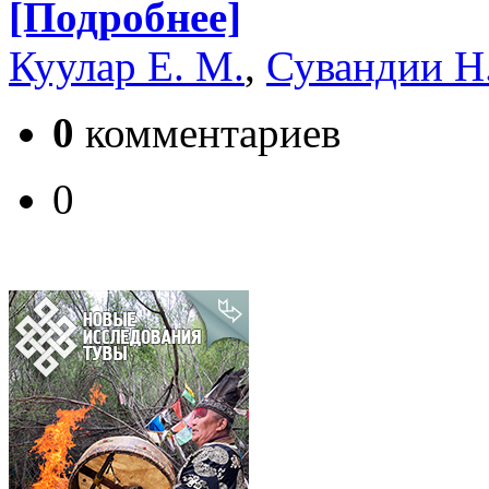
[Подробнее]
Куулар Е. М.
,
Сувандии Н
0
комментариев
0