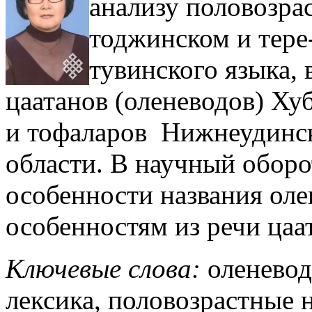
анализу половозра
тоджинском и тере
тувинского языка, 
цаатанов (оленеводов) Ху
и тофаларов Нижнеудинск
области. В научный оборо
особенности названия ол
особенностям из речи цаа
Ключевые слова:
оленевод
лексика, половозрастные 