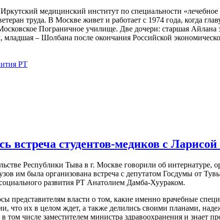
ркутский медицинский институт по специальности «лечебное де
етеран труда. В Москве живет и работает с 1974 года, когда гла
Московское Пограничное училище. Две дочери: старшая Айлана
 младшая – Шолбана после окончания Российской экономической 
вития РТ
сь встреча студентов-медиков с Ларисо
ьстве Республики Тыва в г. Москве говорили об интернатуре, ор
узов им была организована встреча с депутатом Госдумы от Ту
социального развития РТ Анатолием Дамба-Хуураком.
сы представителям власти о том, какие именно врачебные специ
, что их в целом ждет, а также делились своими планами, наде
ве в том числе заместителем министра здравоохранения и знает