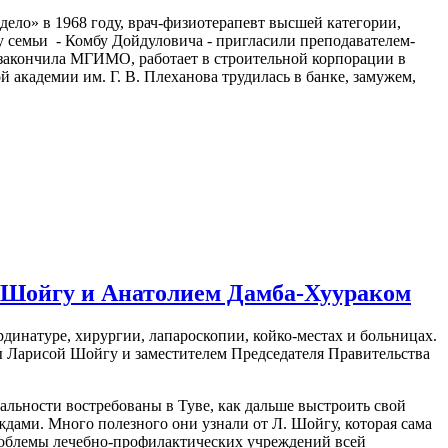
ло» в 1968 году, врач-физиотерапевт высшей категории,
ву семьи - Комбу Дойдуловича - пригласили преподавателем-
 закончила МГИМО, работает в строительной корпорации в
академии им. Г. В. Плеханова трудилась в банке, замужем,
й Шойгу и Анатолием Дамба-Хуураком
динатуре, хирургии, лапароскопии, койко-местах и больницах.
вы Ларисой Шойгу и заместителем Председателя Правительства
альности востребованы в Туве, как дальше выстроить свой
ждами. Много полезного они узнали от Л. Шойгу, которая сама
 проблемы лечебно-профилактических учреждений всей