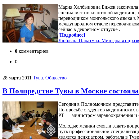
Мария Халбыновна Бижек закончила И
специалист по квантовой медицине, в
переводчиком монгольского языка в 
международном отделе переводчиком,
сейчас в декретном отпуске .
[Подробнее]
Любляна Паратмаа, Минздравсоцраз
0
комментариев
0
28 марта 2011
Тува
.
Общество
В Полпредстве Тувы в Москве состояла
Сегодня в Полномочном представител
По просьбе студентов медицинских в
РТ — министром здравоохранения и 
Молодые медики смогли задать вопро
путь профессиональной специализации
является психиатром, работала в Ту