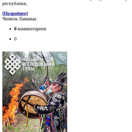
республики.
[Подробнее]
Чимиза Ламажаа
0
комментариев
0