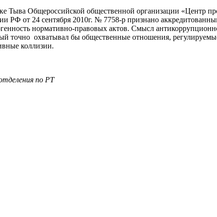
ике Тыва Общероссийской общественной организации «Центр пр
 РФ от 24 сентября 2010г. № 7758-р признано аккредитованным
огенность нормативно-правовых актов. Смысл антикоррупционно
рый точно охватывал бы общественные отношения, регулируемы
ивные коллизии.
отделения по РТ