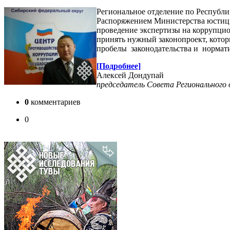
Региональное отделение по Республ
Распоряжением Министерства юстиции
проведение экспертизы на коррупци
принять нужный законопроект, кото
пробелы законодательства и нормат
[Подробнее]
Алексей Дондупай
председатель Совета Регионального 
0
комментариев
0