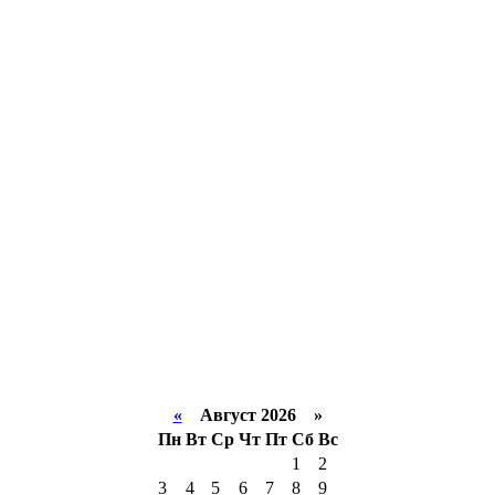
«
Август 2026 »
Пн
Вт
Ср
Чт
Пт
Сб
Вс
1
2
3
4
5
6
7
8
9