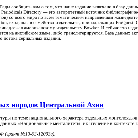
 Рады сообщить вам о том, что наше издание включено в базу дан
's Periodicals Directory — это авторитетный источник библиографи
лов) со всего мира по всем тематическим направлениям жизнедеят
tion, входящая в семейство издательств, принадлежащих ProQuest. С
ринадлежал американскому издательству Bowker. И сейчас это изда
ется на английском языке, либо транслитерируется.
База данных ак
го потока сериальных изданий.
ых народов Центральной Азии
ратуры по теме национального характера отдельных монголоязыч
данных «Национальные менталитеты: их изучение в контексте г
Ф (грант №13-03-12003в).