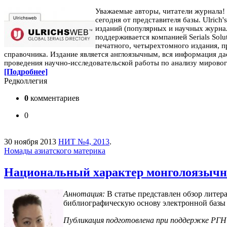
Уважаемые авторы, читатели журнала!
сегодня от представителя базы.
Ulrich
изданий (популярных и научных журна
поддерживается компанией Serials Solu
печатного, четырехтомного издания, п
справочника. Издание является англоязычным, вся информация да
проведения научно-исследовательской работы по анализу мирово
[Подробнее]
Редколлегия
0
комментариев
0
30 ноября 2013
НИТ №4, 2013
.
Номады азиатского материка
Национальный характер монголоязычн
Аннотация:
В статье представлен обзор лите
библиографическую основу электронной базы 
Публикация подготовлена при поддержке РГН