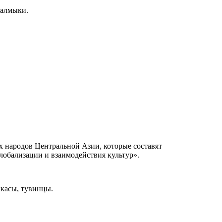
калмыки.
х народов Центральной Азии, которые составят
лобализации и взаимодействия культур».
акасы, тувинцы.