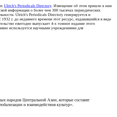
ных
Ulrich's Periodicals Directory
. Извещение об этом пришло к нам
ческой информации о более чем 300 тысячах периодических
ельности.
Ulrich's Periodicals Directory генерируется и
 1932 г. до недавнего времени этот ресурс, издававшийся в виде
тельство ежегодно выпускает 4-х томное издание этого
тивно используется научными учреждениями для
ных народов Центральной Азии, которые составят
лобализации и взаимодействия культур».