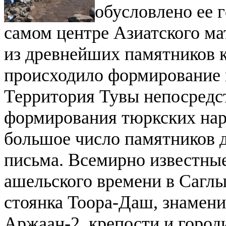
обусловлено ее 
самом центре Азиатского ма
из древнейших памятников 
происходило формирование к
Территория Тувы непосредст
формирования тюркских наро
большое число памятников 
письма.
Всемирно известны
ашельского времени в Саглы
стоянка Тоора-Даш, знамен
Аржаан-2, крепости и город