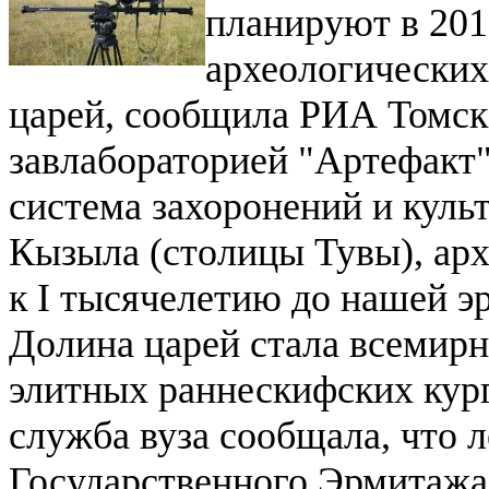
планируют в 201
археологических
царей, сообщила РИА Томск
завлабораторией "Артефакт"
система захоронений и куль
Кызыла (столицы Тувы), ар
к I тысячелетию до нашей э
Долина царей стала всемирн
элитных раннескифских кур
служба вуза сообщала, что 
Государственного Эрмитажа