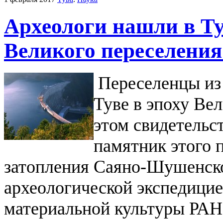
Археологи нашли в Т
Великого переселения
Переселенцы из 
Туве в эпоху Вел
этом свидетельс
памятник этого 
затопления Саяно-Шушенск
археологической экспедици
материальной культуры РА