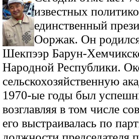
известных политико
единственный през
Ооржак. Он родился 
Шекпээр Барун-Хемчикско
Народной Республики. О
сельскохозяйственную ака
1970-ые годы был успешн
возглавляя в том числе со
его выстраивалась по парт
должности председателя п