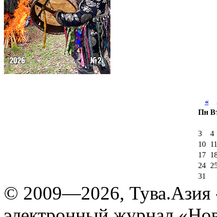
«
А
Пн
В
3
4
10
1
17
1
24
2
31
© 2009—2026, Тува.Азия -
электронный журнал «Нов