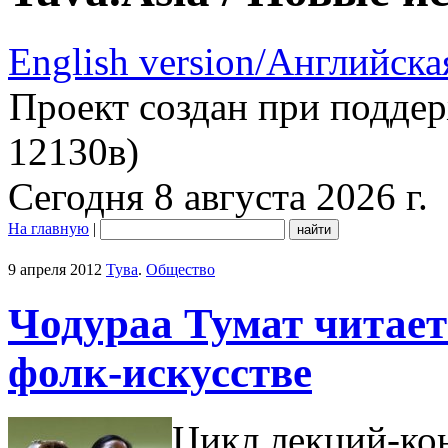
English version/Английска
Проект создан при подде
12130в)
Сегодня 8 августа 2026 г.
На главную
|
9 апреля 2012
Тува
.
Общество
Чодураа Тумат читает
фолк-искусстве
Цикл лекций-ко