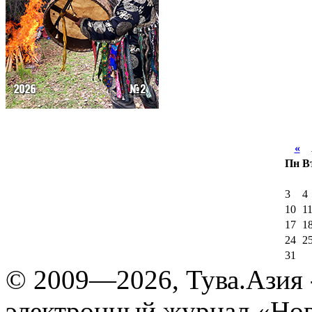
«
А
Пн
В
3
4
10
1
17
1
24
2
31
© 2009—2026, Тува.Азия -
электронный журнал «Нов