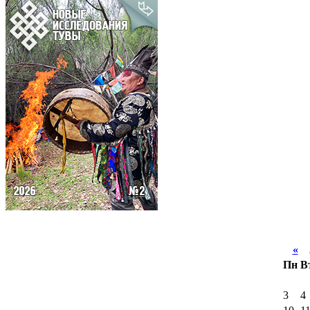
«
А
Пн
В
3
4