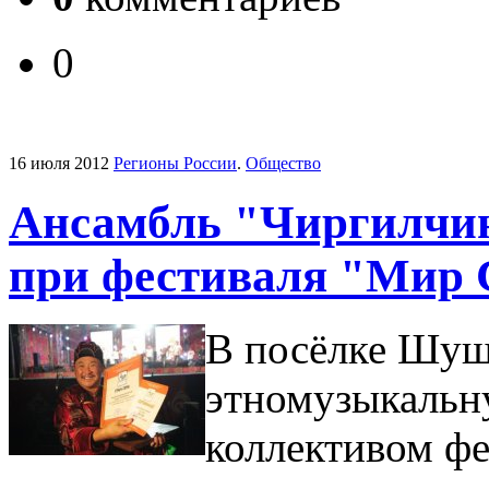
0
16 июля 2012
Регионы России
.
Общество
Ансамбль "Чиргилчин
при фестиваля "Мир
В посёлке Шуш
этномузыкаль
коллективом фе