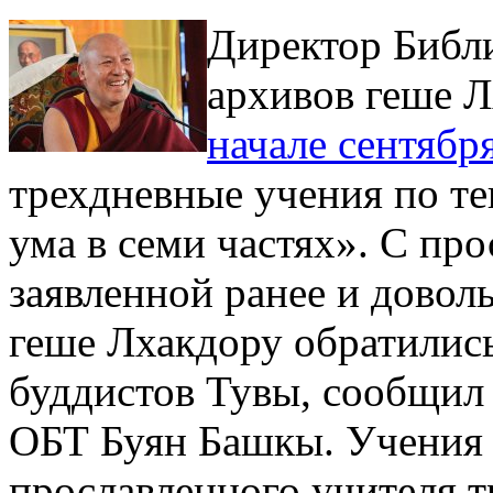
Директор Библи
архивов геше 
начале сентябр
трехдневные учения по те
ума в семи частях». С пр
заявленной ранее и дово
геше Лхакдору обратилис
буддистов Тувы, сообщил
ОБТ Буян Башкы. Учения 
прославленного учителя 