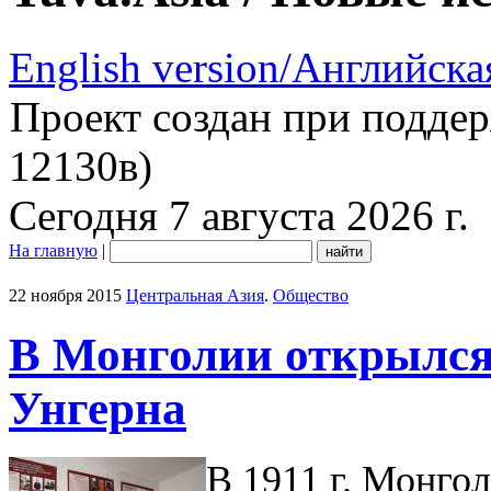
English version/Английска
Проект создан при подде
12130в)
Сегодня 7 августа 2026 г.
На главную
|
22 ноября 2015
Центральная Азия
.
Общество
В Монголии открылся 
Унгерна
В 1911 г. Монго