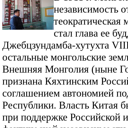
независимость о
теократическая 
стал глава ее бу
Джебцзундамба-хутухта VIII
остальные монгольские земли
Внешняя Монголия (ныне Го
признана Кяхтинским Росси
соглашением автономией по
Республики. Власть Китая 
при поддержке Российской 