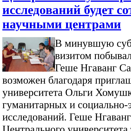
исследований будет с
научными центрами
В минувшую суб
визитом побывал
Геше Нгаванг Са
возможен благодаря пригла
университета Ольги Хомушк
гуманитарных и социально-
исследований.
Геше Нгаванг
Центрального университета 