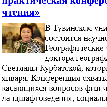
практическая конфере
чтения»
В Тувинском унив
состоится научн
Географические
доктора географ
Светланы Курбатской, котор
января.
Конференция охваты
касающихся вопросов физич
ландшафтоведения, социаль