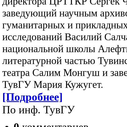
директора ЦРТТКР Сергек Ч
заведующий научным архиво
гуманитарных и прикладных
исследований Василий Салча
национальной школы Алефт
литературной частью Тувин
театра Салим Монгуш и за
ТувГУ Мария Кужугет.
[Подробнее]
По инф. ТувГУ
0
комментариев