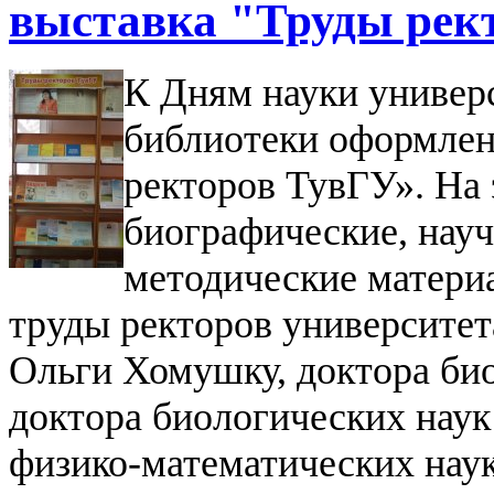
выставка "Труды рек
К Дням науки универс
библиотеки оформлен
ректоров ТувГУ». На
биографические, науч
методические матери
труды ректоров университет
Ольги Хомушку, доктора био
доктора биологических наук
физико-математических наук