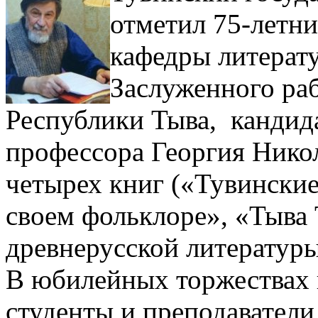
отметил 75-летн
кафедры литерату
Заслуженного ра
Республики Тыва, кандида
профессора Георгия Никол
четырех книг («Тувински
своем фольклоре», «Тыва
древнерусской литературы
В юбилейных торжествах 
студенты и преподаватели