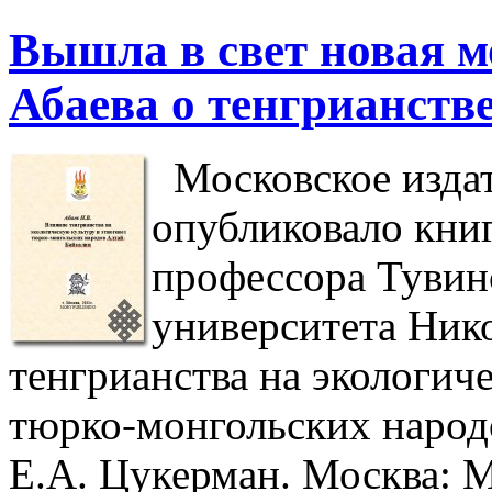
Вышла в свет новая 
Абаева о тенгрианств
Московское издат
опубликовало кни
профессора Тувин
университета Ник
тенгрианства на экологич
тюрко-монгольских народо
Е.А. Цукерман. Москва: M