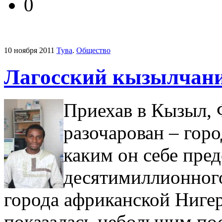
0
10 ноября 2011
Тува
.
Общество
Лагосский кызылчан
Приехав в Кызыл,
разочарован – горо
каким он себе пре
десятимиллионного
города африканской Ниге
показалась небольшим пос