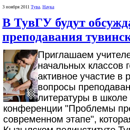
3 ноября 2011
Тува
.
Наука
В ТувГУ будут обсуж
преподавания тувинск
Приглашаем учителе
начальных классов 
активное участие в 
вопросы преподаван
литературы в школе 
конференции "Проблемы пре
современном этапе", котора
Кызылском пединституте Ту