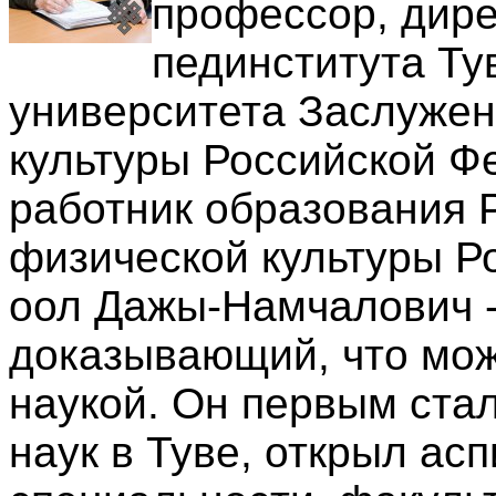
профессор, дире
пединститута Ту
университета Заслужен
культуры Российской Ф
работник образования 
физической культуры Р
оол Дажы-Намчалович -
доказывающий, что мож
наукой. Он первым стал
наук в Туве, открыл ас