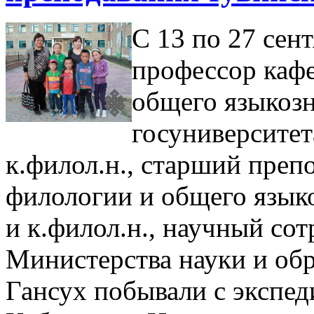
С 13 по 27 сент
профессор каф
общего языкоз
госуниверсите
к.филол.н., старший преп
филологии и общего язык
и к.филол.н., научный со
Министерства науки и об
Гансух побывали с экспед