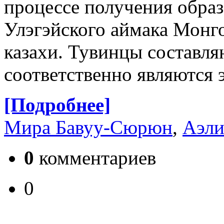
процессе получения образ
Улэгэйского аймака Монг
казахи. Тувинцы составл
соответственно являются
[Подробнее]
Мира Бавуу-Сюрюн
,
Аэли
0
комментариев
0