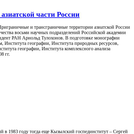
азиатской части России
«Приграничные и трансграничные территории азиатской России
ничества восьми научных подразделений Российской академии
ондент РАН Арнольд Тулохонов. В подготовке монографии
м, Института географии, Института природных ресурсов,
нститута географии, Института комплексного анализа
8 гг.
ий в 1983 году тогда еще Кызылский госпединститут – Сергей