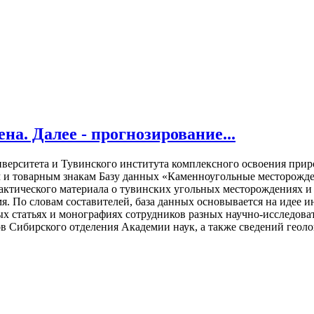
на. Далее - прогнозирование...
верситета и Тувинского института комплексного освоения прир
м и товарным знакам Базу данных «Каменноугольные месторожде
ктического материала о тувинских угольных месторождениях и р
мя. По словам составителей, база данных основывается на идее
х статьях и монографиях сотрудников разных научно-исследова
в Сибирского отделения Академии наук, а также сведений геоло