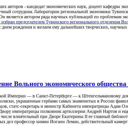
ших авторов - кандидат экономических наук, доцент кафедры э
аучный сотрудник Лаборатории региональной экономики Тувинск
 Он является автором ряда научных публикаций по проблемам эк
 избран председателем Тувинского регионального отделения Во
 днем рождения и желаем ему дальнейших творческих, научных 
ение Вольного экономического общества
ской Империи –– в Санкт-Петербурге –– к Штенгельмановому до
коляски, украшенные гербами самых знаменитых в России фамили
цов, статс-секретарь и министр Кабинета императрицы Адам О
Двору императрицы полковник артиллерии Андрей Нартов и еще
х числе влиятельный при Дворе Екатерины II ее главный библиот
ых дел профессор химии Иоганн Леман, действительный камерг