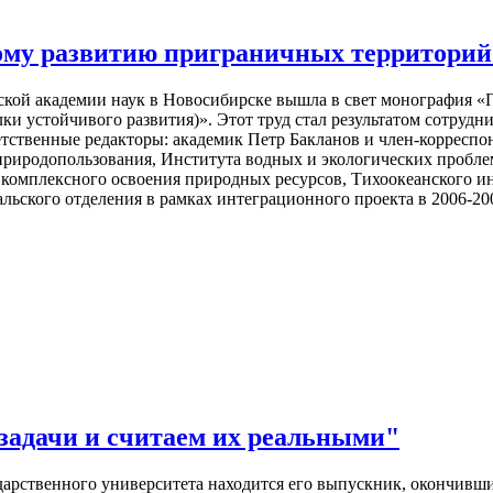
ому развитию приграничных территорий 
йской академии наук в Новосибирске вышла в свет монография 
ки устойчивого развития)». Этот труд стал результатом сотруд
етственные редакторы: академик Петр Бакланов и член-корресп
природопользования, Института водных и экологических пробле
 комплексного освоения природных ресурсов, Тихоокеанского и
ьского отделения в рамках интеграционного проекта в 2006-200
задачи и считаем их реальными"
ударственного университета находится его выпускник, окончивш