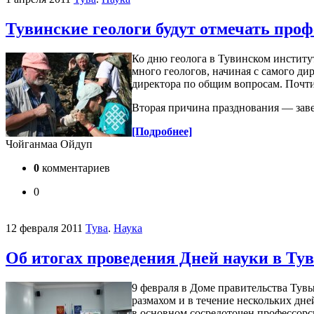
Тувинские геологи будут отмечать про
Ко дню геолога в Тувинском инстит
много геологов, начиная с самого ди
директора по общим вопросам. Почти
Вторая причина празднования — заве
[Подробнее]
Чойганмаа Ойдуп
0
комментариев
0
12 февраля 2011
Тува
.
Наука
Об итогах проведения Дней науки в Тув
9 февраля в Доме правительства Тув
размахом и в течение нескольких дне
в основном сосредоточен профессорс