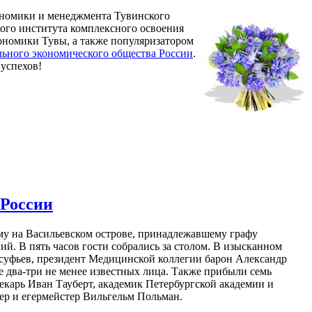
кономики и менеджмента Тувинского
ого института комплексного освоения
ономики Тувы, а также популяризатором
льного экономического общества России
.
успехов!
 России
му на Васильевском острове, принадлежавшему графу
й. В пять часов гости собрались за столом. В изысканном
лсуфьев, президент Медицинской коллегии барон Александр
 два-три не менее известных лица. Также прибыли семь
екарь Иван Тауберт, академик Петербургской академии и
ер и егермейстер Вильгельм Польман.