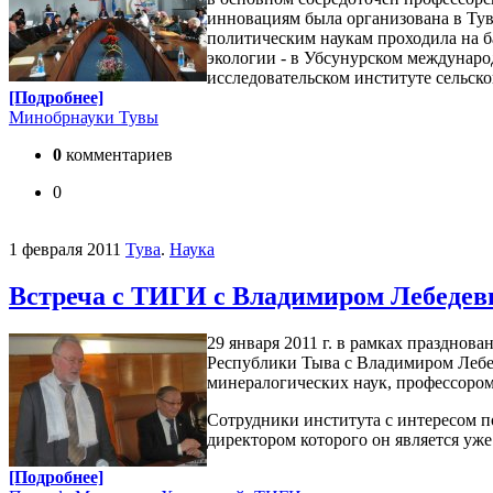
инновациям была организована в Ту
политическим наукам проходила на б
экологии - в Убсунурском междунаро
исследовательском институте сельск
[Подробнее]
Минобрнауки Тувы
0
комментариев
0
1 февраля 2011
Тува
.
Наука
Встреча с ТИГИ с Владимиром Лебеде
29 января 2011 г. в рамках праздно
Республики Тыва с Владимиром Лебе
минералогических наук, профессоро
Сотрудники института с интересом 
директором которого он является уже 
[Подробнее]