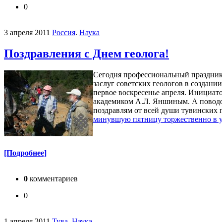
0
3 апреля 2011
Россия
.
Наука
Поздравления с Днем геолога!
Сегодня профессиональный праздник 
заслуг советских геологов в создан
первое воскресенье апреля. Инициат
академиком А.Л. Яншиным. А поводо
поздравлям от всей души тувинских 
минувшую пятницу торжественно в 
[Подробнее]
0
комментариев
0
1 апреля 2011
Тува
.
Наука