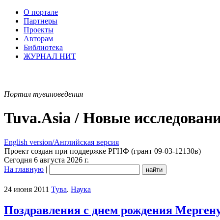
О портале
Партнеры
Проекты
Авторам
Библиотека
ЖУРНАЛ НИТ
Портал тувиноведения
Tuva.Asia / Новые исследован
English version/Английская версия
Проект создан при поддержке РГНФ (грант 09-03-12130в)
Сегодня 6 августа 2026 г.
На главную
|
24 июня 2011
Тува
.
Наука
Поздравления с днем рождения Мерген