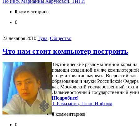
По инф. Марианны Харуновой, ТИГИ
0
комментариев
0
23 декабря 2010
Тува
.
Общество
Что нам стоит компьютер построить
Тектонические разломы земной коры на 
помощи созданной им же компьютерной 
получил звание лауреата Всероссийско
образования и науки Российской Федера
как Московский государственный технич
Дальневосточный государственный унив
[Подробнее]
Т. Рамазанов, Плюс Информ
0
комментариев
0