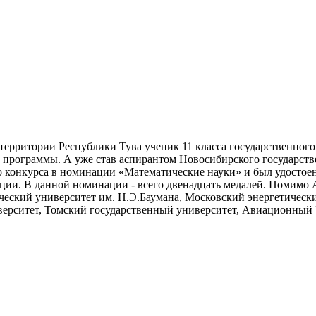
территории Республики Тува ученик 11 класса государственног
программы. А уже став аспирантом Новосибирского государстве
го конкурса в номинации «Математические науки» и был удосто
ции. В данной номинации - всего двенадцать медалей. Помимо А
еский университет им. Н.Э.Баумана, Московский энергетически
ерситет, Томский государственный университет, Авиационный