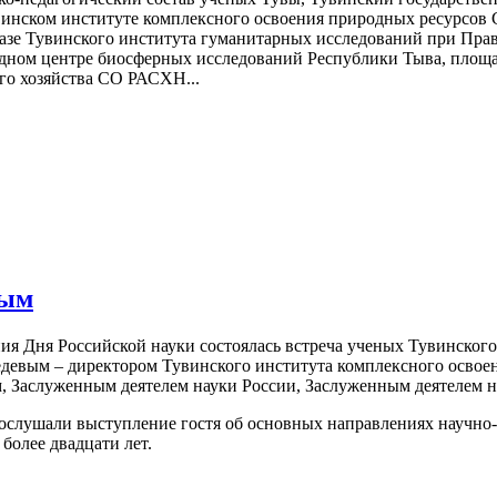
винском институте комплексного освоения природных ресурсов 
азе Тувинского института гуманитарных исследований при Пра
дном центре биосферных исследований Республики Тыва, площад
ого хозяйства СО РАСХН...
вым
вания Дня Российской науки состоялась встреча ученых Тувинско
девым – директором Тувинского института комплексного освое
м, Заслуженным деятелем науки России, Заслуженным деятелем 
послушали выступление гостя об основных направлениях научн
более двадцати лет.