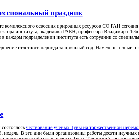
фессиональный праздник
уте комплексного освоения природных ресурсов СО РАН сегодня
ректора института, академика РАЕН, профессора Владимира Лебед
 в каждом подразделении института есть сотрудник со специаль
ршение отчетного периода за прошлый год. Намечены новые пла
е
ы состоялось
чествование ученых Тувы на торжественной церем
й, недель. В эти дни были организованы работы десяти научных п
ко-педагогический состав ученых Тувы, Тувинский государств