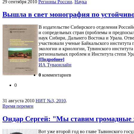
29 сентября 2010
Регионы России
.
Наука
Вышла в свет монография по устойчив
В издательстве Сибирского отделения Росси
и сопредельных стран (проблемы и предпосыл
наук Сибири, Дальнего Востока и Урала. Отв
участвовали ученые Байкальского института 
экологии и криологии, Тувинского института
региональных проблем и Института степи Урал
[Подробнее]
ИА Туваонлайн
0
комментариев
0
31 августа 2010
НИТ №3, 2010
.
Время перемен
Ондар Сергей: "Мы ставим громадные 
Вот уже второй год во главе Тывинского гос