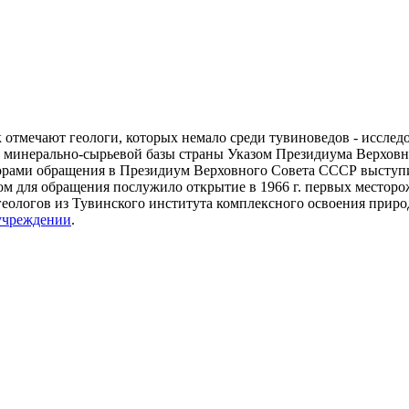
отмечают геологи, которых немало среди тувиноведов - исследо
ии минерально-сырьевой базы страны Указом Президиума Верховно
орами обращения в Президиум Верховного Совета СССР выступи
м для обращения послужило открытие в 1966 г. первых местор
геологов из Тувинского института комплексного освоения прир
учреждении
.