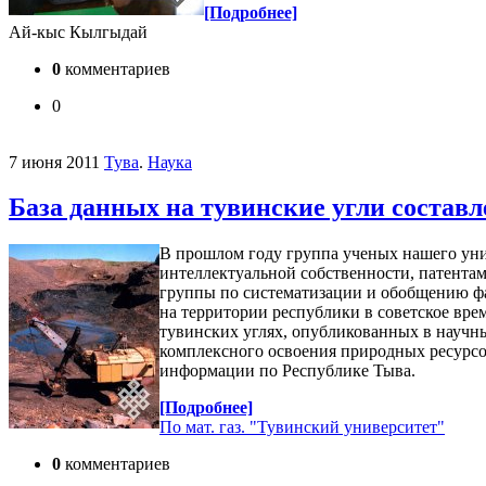
[Подробнее]
Ай-кыс Кылгыдай
0
комментариев
0
7 июня 2011
Тува
.
Наука
База данных на тувинские угли составле
В прошлом году группа ученых нашего уни
интеллектуальной собственности, патента
группы по систематизации и обобщению фа
на территории республики в советское вре
тувинских углях, опубликованных в научны
комплексного освоения природных ресурсо
информации по Республике Тыва.
[Подробнее]
По мат. газ. "Тувинский университет"
0
комментариев