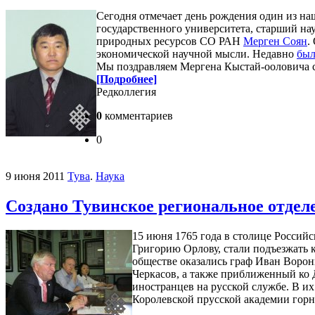
Сегодня отмечает день рождения один из на
государственного университета, старший н
природных ресурсов СО РАН
Мерген Соян
.
экономической научной мысли. Недавно
был
Мы поздравляем Мергена Кыстай-ооловича с
[Подробнее]
Редколлегия
0
комментариев
0
9 июня 2011
Тува
.
Наука
Создано Тувинское региональное отдел
15 июня 1765 года в столице Россий
Григорию Орлову, стали подъезжать 
обществе оказались граф Иван Ворон
Черкасов, а также приближенный ко 
иностранцев на русской службе. В и
Королевской прусской академии горн