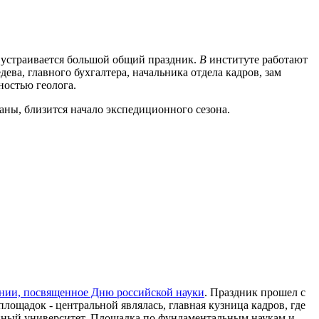
 устраивается большой общий праздник.
В
институте работают
ева, главного бухгалтера, начальника отдела кадров, зам
ностью геолога.
ны, близится начало экспедиционного сезона.
онии, посвященное Дню российской науки
. Праздник прошел с
лощадок - центральной являлась, главная кузница кадров, где
енный университет. Площадка по фундаментальным наукам и