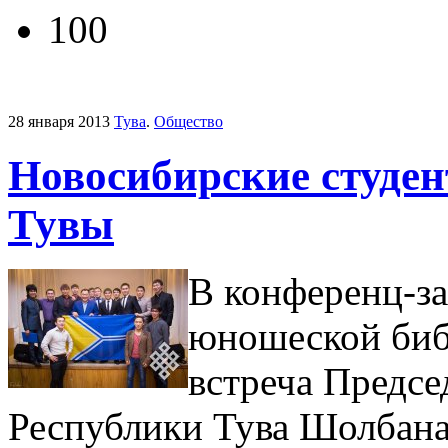
100
28 января 2013
Тува
.
Общество
Новосибирские студен
Тувы
В конференц-з
юношеской биб
встреча Предсе
Республики Тува Шолбана