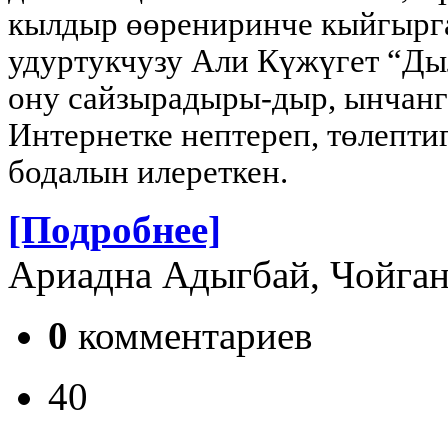
кылдыр өөрениринче кыйгырга
удуртукчузу Али Күжүгет “Ды
ону сайзырадыры-дыр, ынчанг
Интернетке нептереп, төлептиг
бодалын илереткен.
[Подробнее]
Ариадна Адыгбай, Чойга
0
комментариев
40