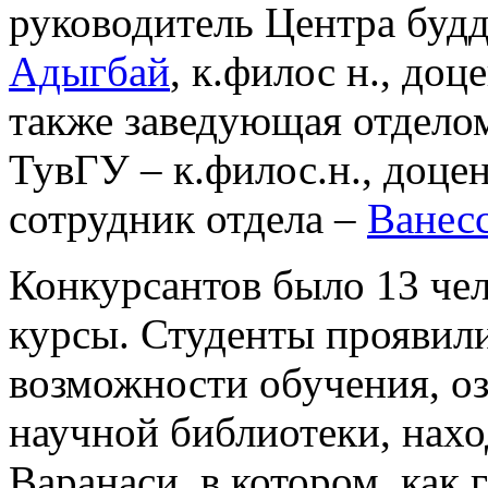
руководитель Центра буд
Адыгбай
, к.филос н., до
также заведующая отдело
ТувГУ – к.филос.н., доце
сотрудник отдела –
Ванесс
Конкурсантов было 13 чел
курсы. Студенты проявили
возможности обучения, о
научной библиотеки, нах
Варанаси, в котором, как 