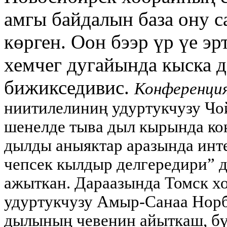
амгы байдалын база ону 
көрген. Оон бээр үр үе эр
хемчег дугайында кыска 
бижикседивис.
Конференция
ниитилелиниң удуртукчузу Чой
шенелде тыва дыл кырында ко
дылды аныяктар аразында инте
чепсек кылдыр делгередири” 
ажыткан. Дараазында Томск х
удуртукчузу Амыр-Санаа Норб
дылының чевенин айыткаш, б