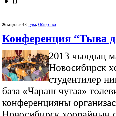
0
26 марта 2013
Тува
.
Общество
Конференция “Тыва 
2013 чылдың м
Новосибирск х
студентилер ни
база «Чараш чугаа» төлев
конференцияны организаст
Новосибирск хоорайның с