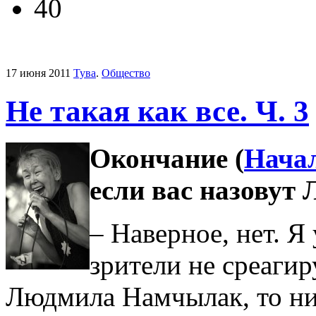
40
17 июня 2011
Тува
.
Общество
Не такая как все. Ч. 3
Окончание (
Нача
если вас назовут
– Наверное, нет. Я
зрители не среаги
Людмила Намчылак, то ни