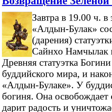
Возвращение Зеленой
Завтра в 19.00 ч. 
«Алдын-Булак» сос
(дарения) статуэтк
Сайнхо Намчылак 
Древняя статуэтка Богин
буддийского мира, и нако
«Алдын-Булаке». У будди
богиня. Она освобождает о
дарит радость и уничтожа