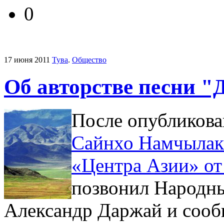
0
17 июня 2011
Тува
.
Общество
Об авторстве песни 
После опубликов
Сайнхо Намчылак 
«Центра Азии» от
позвонил Народны
Александр Даржай и сооб