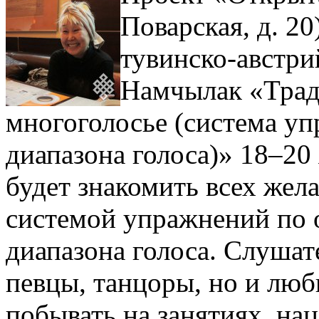
Поварская, д. 20
тувинско-австр
Намчылак «Трад
многоголосье (система у
диапазона голоса)» 18–20
будет знакомить всех жел
системой упражнений по
диапазона голоса. Слушат
певцы, танцоры, но и лю
побывать на занятиях, на