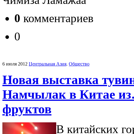
0
комментариев
0
6 июля 2012
Центральная Азия
.
Общество
Новая выставка туви
Намчылак в Китае из
фруктов
В китайских г