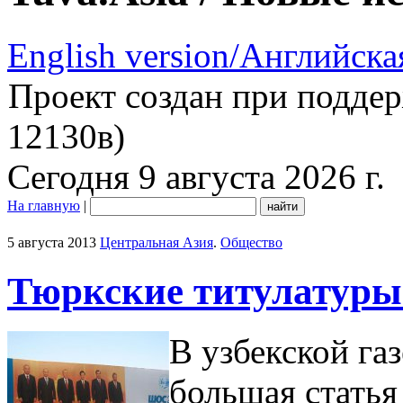
English version/Английска
Проект создан при подде
12130в)
Сегодня 9 августа 2026 г.
На главную
|
5 августа 2013
Центральная Азия
.
Общество
Тюркские титулатуры
В узбекской га
большая статья