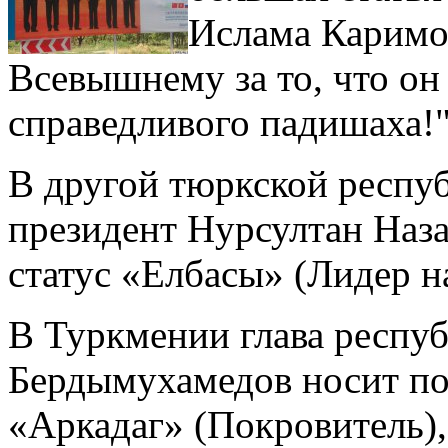
Ислама Каримов
Всевышнему за то, что он
справедливого падишаха!
В другой тюркской респу
президент Нурсултан Наз
статус «Елбасы» (Лидер н
В Туркмении глава респу
Бердымухамедов носит по
«Аркадаг» (Покровитель),