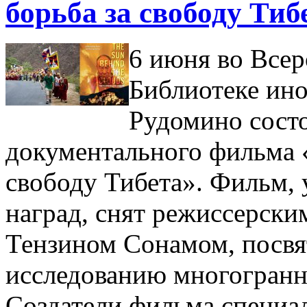
борьба за свободу Тиб
6 июня во Всер
Библиотеке ино
Рудомино состо
документального фильма «
свободу Тибета». Фильм,
наград, снят режиссерски
Тензином Сонамом, посв
исследованию многогранн
Создатели фильма специа