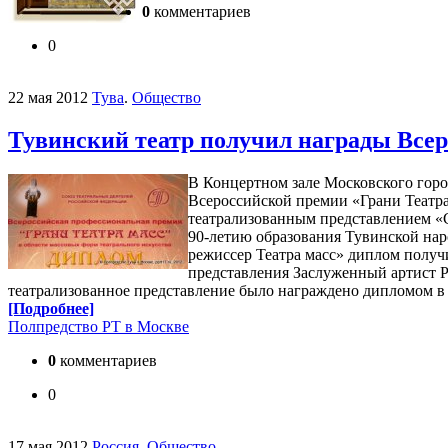
0
комментариев
0
22 мая 2012
Тува
.
Общество
Тувинский театр получил награды Всеро
В Концертном зале Московского горо
Всероссийской премии «Грани Театра 
театрализованным представлением «
90-летию образования Тувинской нар
режиссер Театра масс» диплом получ
представления Заслуженный артист 
театрализованное представление было награждено дипломом 
[Подробнее]
Полпредство РТ в Москве
0
комментариев
0
17 мая 2012
Россия
.
Общество