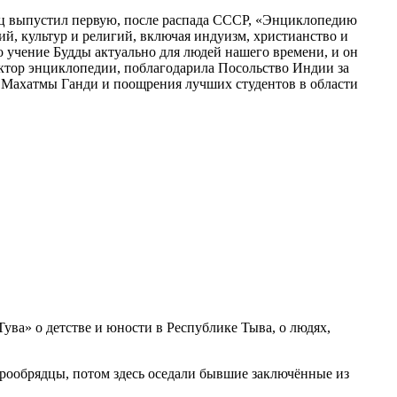
ц выпустил первую, после распада СССР, «Энциклопедию
й, культур и религий, включая индуизм, христианство и
о учение Будды актуально для людей нашего времени, и он
актор энциклопедии, поблагодарила Посольство Индии за
 Махатмы Ганди и поощрения лучших студентов в области
ува» о детстве и юности в Республике Тыва, о людях,
тарообрядцы, потом здесь оседали бывшие заключённые из