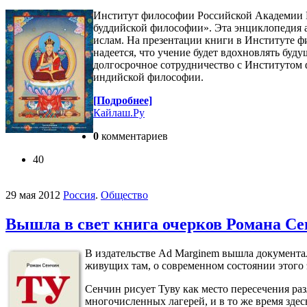
Институт философии Российской Академии Н
буддийской философии». Эта энциклопедия а
ислам. На презентации книги в Институте ф
надеется, что учение будет вдохновлять бу
долгосрочное сотрудничество с Институтом
индийской философии.
[Подробнее]
Кайлаш.Ру
0
комментариев
40
29 мая 2012
Россия
.
Общество
Вышла в свет книга очерков Романа С
В издательстве Ad Marginem вышла документал
живущих там, о современном состоянии этого 
Сенчин рисует Туву как место пересечения ра
многочисленных лагерей, и в то же время здес