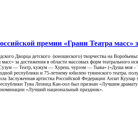
ссийской премии «Грани Театра масс» за
дского Дворца детского (юношеского) творчества на Воробьевых
масс» за достижения в области массовых форм театрального иск
Сузум — Театр, кужум — Хуреш, чурээм — Тыва» («Душа моя – Т
одной республики и 75-летнему юбилею тувинского театра. пол
ила Заслуженная артистка Российской Федерации
Анзат Куулар
Республики Тува
Леонид Кан-оол был признан «Лучшим драматур
в номинации «Лучший национальный праздник».