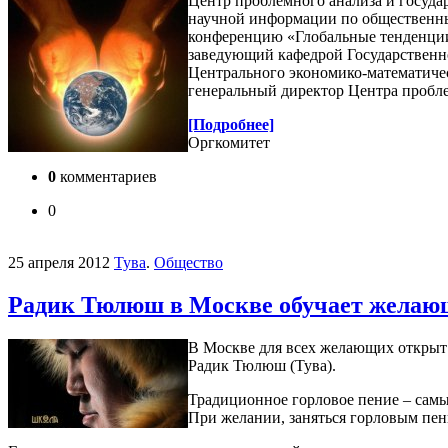
Центр проблемного анализа и госуд
научной информации по общественн
конференцию «Глобальные тенденции
заведующий кафедрой Государственн
Центрального экономико-математичес
генеральный директор Центра пробл
[Подробнее]
Оргкомитет
0
комментариев
0
25 апреля 2012
Тува
.
Общество
Радик Тюлюш в Москве обучает желающ
В Москве для всех желающих открыт 
Радик Тюлюш (Тува).
Традиционное горловое пение – сам
При желании, заняться горловым пен