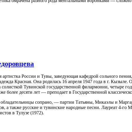
гетика омрачена разного рода ментальными воронками — сложно 
доровцева
 артистка России и Тувы, заведующая кафедрой сольного пения
ежда Красная. Она родилась 16 апреля 1947 года в г. Кызыле.
ла солисткой Тувинской государственной филармонии, четыре го
же более десяти лет — преподает в Государственной классическ
, обладательницы сопрано, — партии Татьяны, Микаэлы и Марга
в, а также русские и тувинские народные песни. Лауреат 4-го М
стов в Тулузе (1972).