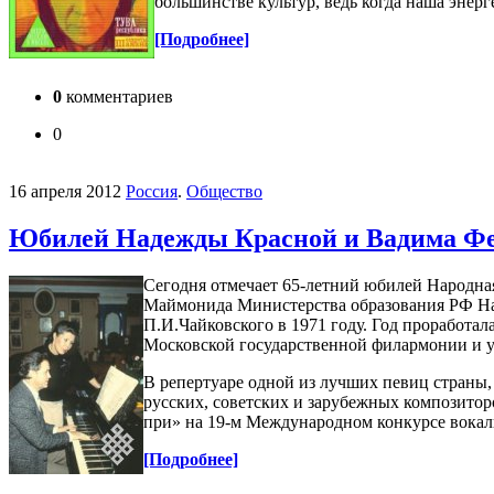
большинстве культур, ведь когда наша энер
[Подробнее]
0
комментариев
0
16 апреля 2012
Россия
.
Общество
Юбилей Надежды Красной и Вадима Фе
Сегодня отмечает 65-летний юбилей Народная
Маймонида Министерства образования РФ Над
П.И.Чайковского в 1971 году. Год проработа
Московской государственной филармонии и у
В репертуаре одной из лучших певиц страны
русских, советских и зарубежных композиторо
при» на 19-м Международном конкурсе вокали
[Подробнее]