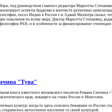
аук, под руководством главного редактора Мариэтты Степанян
нализирует аспекты буддизма в контексте различных цивилизаци
илософии, посол Индии в России г-н Аджай Малхотра сказал, чт
дущие поколения по всему миру. Доктор Мариэтта Степанянц, ред
 философии РАН, и в особенности за финансирование стипендии
енчина "Тува"
ьная книга известного московского писателя Романа Сенчина «Т
экзотического края, лежащего на стыке России и Монголии.
зличных культур: когда-то здесь селились бежавшие из России с
ь сохранилось автохтонное население со своей культурой.