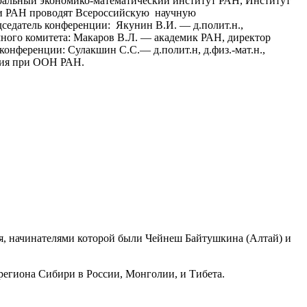
ральный экономико-математический институт РАН, Институт
и РАН проводят Всероссийскую научную
седатель конференции: Якунин В.И. — д.полит.н.,
ного комитета: Макаров В.Л. — академик РАН, директор
онференции: Сулакшин С.С.— д.полит.н, д.физ.-мат.н.,
ния при ООН РАН.
я, начинателями которой были Чейнеш Байтушкина (Алтай) и
региона Сибири в России, Монголии, и Тибета.