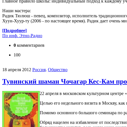
Главное правило школы: индивидуальный подход к каждому у
Наши мастера:
Радик Тюлюш - певец, композитор, исполнитель традиционного
Хуун-Хуур-ту (2006 - по настоящее время). Радик дает очень мн
[Подробнее]
По инф. Этно-Радио
0
комментариев
100
18 апреля 2012
Россия
.
Общество
Тувинский шаман Чочагар Кес-Кам про
22 апреля в московском культурном центре «
Целью его недельного визита в Москву, как 
Помимо основного большого семинара по ра
Обряд нацелен на избавление от последств