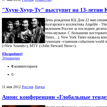
"Хуун-Хуур-Ту" выступит на 13-летии
День рождения КЦ Дом 22 мая ознаме
болгарского коллектива Angelite - 
явлением России за последнее десят
этно-музыки. С большими восторженн
Times…). New York Times назвала кон
тувинцев «главным событием world 
(«New Sounds»), MTV («John Steward Show»).
[Подробнее]
Этнорадио
0
комментариев
0
11 мая 2012
Россия
.
Наука
Анонс конференции «Глобальные тенде