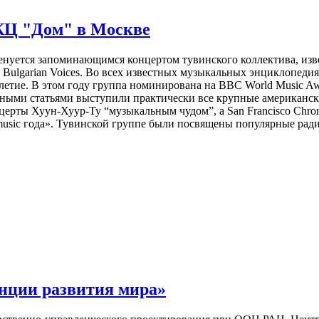
 КЦ "Дом" в Москве
нуется запоминающимся концертом тувинского коллектива, изве
The Bulgarian Voices. Во всех известных музыкальных энциклоп
илетие. В этом году группа номинирована на BBC World Music A
ыми статьями выступили практически все крупные американские 
церты Хуун-Хуур-Ту “музыкальным чудом”, а San Francisco Chron
music года». Тувинской группе были посвящены популярные р
нции развития мира»