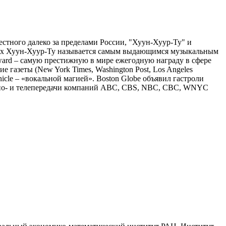
стного далеко за пределами России, "Хуун-Хуур-Ту" и
едиях Хуун-Хуур-Ту называется самым выдающимся музыкальным
ward – самую престижную в мире ежегодную награду в сфере
газеты (New York Times, Washington Post, Los Angeles
icle – «вокальной магией». Boston Globe объявил гастроли
адио- и телепередачи компаний ABC, CBS, NBC, CBC, WNYC