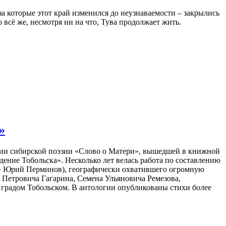
а которые этот край изменился до неузнаваемости – закрылись
всё же, несмотря ни на что, Тува продолжает жить.
»
огии сибирской поэзии «Слово о Матери», вышедшей в книжной
ние Тобольска». Несколько лет велась работа по составлению
рь» Юрий Перминов), географически охватившего огромную
Петровича Гагарина, Семена Ульяновича Ремезова,
градом Тобольском. В антологии опубликованы стихи более