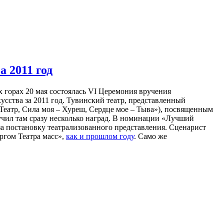
 2011 год
 горах 20 мая состоялась VI Церемония вручения
усства за 2011 год. Тувинский театр, представленный
еатр, Сила моя – Хуреш, Сердце мое – Тыва»), посвященным
учил там сразу несколько наград. В номинации «Лучший
за постановку театрализованного представления. Сценарист
гом Театра масс»,
как и прошлом году
. Само же