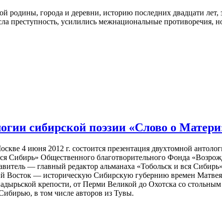
й родины, города и деревни, историю последних двадцати лет, з
сла преступность, усилились межнациональные противоречия, но 
огии сибирской поэзии «Слово о Матери
Москве 4 июня 2012 г. состоится презентация двухтомной антол
вся Сибирь» Общественного благотворительного Фонда «Возрожде
ставитель — главный редактор альманаха «Тобольск и вся Сиби
ий Восток — историческую Сибирскую губернию времен Матвея 
дырьской крепости, от Перми Великой до Охотска со стольным 
 Сибирью, в том числе авторов из Тувы.