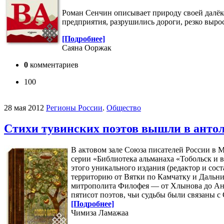
Роман Сенчин описывает природу своей далёко
предприятия, разрушились дороги, резко выро
[Подробнее]
Саяна Ооржак
0
комментариев
100
28 мая 2012
Регионы России
.
Общество
Стихи тувинских поэтов вышли в антол
В актовом зале Союза писателей России в 
серии «Библиотека альманаха «Тобольск и 
этого уникального издания (редактор и со
территорию от Вятки по Камчатку и Дальн
митрополита Филофея — от Хлынова до Ана
пятисот поэтов, чьи судьбы были связаны с
[Подробнее]
Чимиза Ламажаа