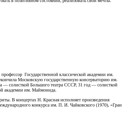
быть в позитивном состоянии, реализовать свои мечты.
, профессор Государственной классической академии им.
 Окончила Московскую государственную консерваторию им.
да — солисткой Большого театра СССР, 31 год — солисткой
ой академии им. Маймонида.
риты. В концертах Н. Красная исполняет произведения
еждународного конкурса им. П. И. Чайковского (1970), «Гран