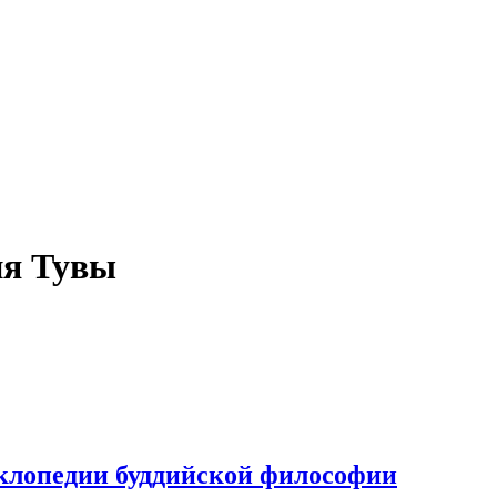
ия Тувы
иклопедии буддийской философии