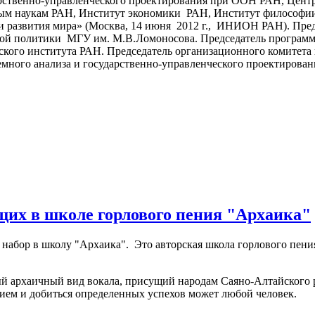
арственно-управленческого проектирования при ООН РАН, Цент
ым наукам РАН, Институт экономики РАН, Институт философи
 развития мира» (Москва, 14 июня 2012 г., ИНИОН РАН). Пред
ой политики МГУ им. М.В.Ломоносова. Председатель программ
кого института РАН. Председатель организационного комитета к
емного анализа и государственно-управленческого проектирова
их в школе горлового пения "Архаика"
набор в школу "Архаика". Это авторская школа горлового пени
ый архаичный вид вокала, присущий народам Саяно-Алтайского 
ием и добиться определенных успехов может любой человек.