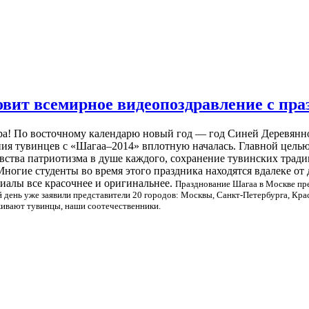
овит всемирное видеопоздравление с пр
ира! По восточному календарю новый год — год Синей Деревянно
ия тувинцев с «Шагаа–2014» вплотную началась. Главной целью
вства патриотизма в душе каждого, сохранение тувинских тради
Многие студенты во время этого праздника находятся вдалеке от
риалы все красочнее и оригинальнее.
Празднование Шагаа в Москве пре
 день уже заявили представители 20 городов: Москвы, Санкт-Петербурга, Кра
оживают тувинцы, наши соотечественники.