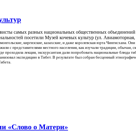
ультур
ктивисты самых разных национальных общественных объединений
льностей посетили Музей кочевых культур (ул. Авиамоторная, 
монгольские, киргизские, казахские, и даже королевская юрта Чингисхана. Они
, жили с представителями местного населения, как изучали традиции, обычаи, 
 где проходила лекция, экскурсантам дали попробовать национальные блюда тиб
ганизовал экспедицию в Тибет. В результате был собран бесценный этнографич
ибета.
ии «Слово о Матери»