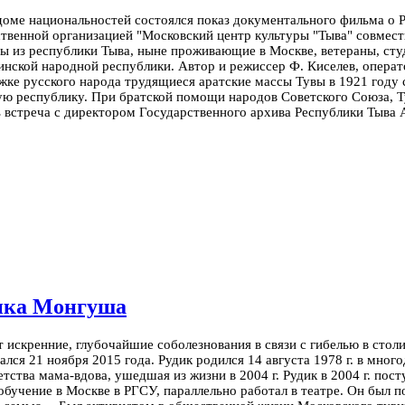
м доме национальностей состоялся показ документального фильма о
ственной организацией "Московский центр культуры "Тыва" совмес
ы из республики Тыва, ныне проживающие в Москве, ветераны, сту
нской народной республики. Автор и режиссер Ф. Киселев, операто
жке русского народа трудящиеся аратские массы Тувы в 1921 году
ную республику. При братской помощи народов Советского Союза, Т
ь встреча с директором Государственного архива Республики Тыва 
дика Монгуша
т искренние, глубочайшие соболезнования в связи с гибелью в ст
ался 21 ноября 2015 года.
Рудик родился 14 августа 1978 г. в мно
етства мама-вдова, ушедшая из жизни в 2004 г.
Рудик в 2004 г. по
бучение в Москве в РГСУ, параллельно работал в театре. Он был п