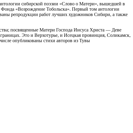
й антологии сибирской поэзии «Слово о Матери», вышедшей в
о Фонда «Возрождение Тобольска». Первый том антологии
ьзованы репродукции работ лучших художников Сибири, а также
нства; посвященные Матери Господа Иисуса Христа — Деве
 границах. Это и Верхотурье, и Исецкая провинция, Соликамск,
 числе опубликованы стихи авторов из Тувы