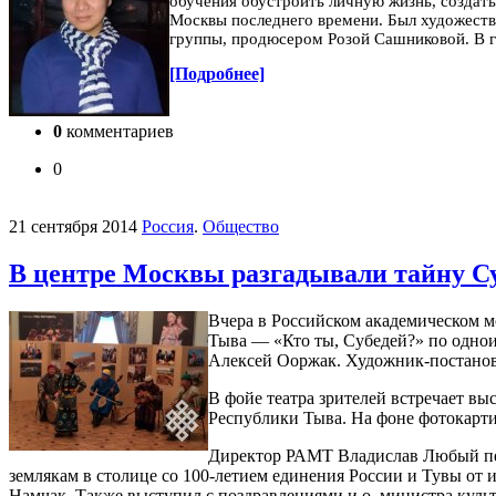
обучения обустроить личную жизнь, создать
Москвы последнего времени.
Был художеств
группы, продюсером Розой Сашниковой. В г
[Подробнее]
0
комментариев
0
21 сентября 2014
Россия
.
Общество
В центре Москвы разгадывали тайну С
Вчера в Российском академическом м
Тыва — «Кто ты, Субедей?» по одно
Алексей Ооржак. Художник-постано
В фойе театра зрителей встречает в
Республики Тыва. На фоне фотокарти
Директор РАМТ Владислав Любый пере
землякам в столице со 100-летием единения России и Тувы от
Намчак. Также выступил с поздравлениями и.о. министра кул