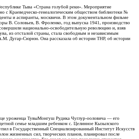
 Республике Тыва «Страна голубой реки». Мероприятие
тно с Краеведческо-генеалогическим обществом библиотеки №
денты и аспиранты, москвичи.
В этом документальном фильме
ры В. Соловьев, В. Фроленко, год выпуска 1941, производство
 совершили национально-освободительную революцию и, взяв
ува, из отсталой страны, стала свободным и независимым
А.М. Дугар-Сюрюн. Она рассказала об истории ТНР, об истории
олице уроженца ТувыМонгуш Рудика Чуглур-ооловича — его
годетной семье младшим ребенком с. Целинное Кызылского
ступил в Государственный Специализированный Институт Искусств
олон жизненных сил, творческих планов, планировал после