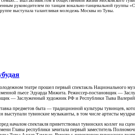
 семью… Был активистом в общественной жизни Московского тувинс
енным руководителем по танцам вокально-танцевальной группы «Сер
руппе выступала талантливая молодежь Москвы из Тувы.
убудая
олодежном театре прошел первый спектакль Национального музы
именной пьесе Эдуарда Мижита. Режиссер-постановщик — Засл
вщик — Заслуженный художник РФ и Республики Тыва Валерий 
ыставка предметов быта — традиционной культуры тувинцев, к
н выступали тувинские музыканты, в том числе артисты муздра
д началом спектакля приветствовал тувинских коллег на сцене
 имени Главы республики зачитала первый заместитель Полномоч
ьтуры Тувы Алдар Тамдын. Вместе с директором тувинского те