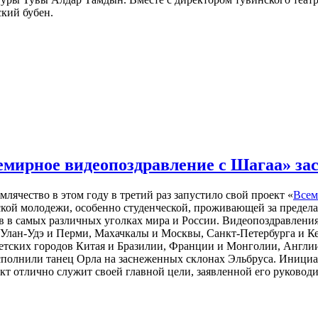
кий бубен.
емирное видеопоздравление с Шагаа» за
лячество в этом году в третий раз запустило свой проект «
Всем
ой молодежи, особенно студенческой, проживающей за предела
в самых различных уголках мира и России. Видеопоздравления
 Улан-Удэ и Перми, Махачкалы и Москвы, Санкт-Петербурга и Ке
тетских городов Китая и Бразилии, Франции и Монголии, Англи
сполнили танец Орла на заснеженных склонах Эльбруса. Инициа
т отлично служит своей главной цели, заявленной его руково