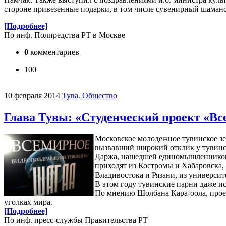
стороне привезенные подарки, в том числе сувенирный шаманс
[Подробнее]
По инф. Полпредства РТ в Москве
0
комментариев
100
10 февраля 2014
Тува
.
Общество
Глава Тувы: «Студенческий проект «Вс
Московское молодежное тувинское зем
вызвавший широкий отклик у тувинск
Даржа, нашедшей единомышленников 
приходят из Костромы и Хабаровска,
Владивостока и Рязани, из универси
В этом году тувинские парни даже и
По мнению Шолбана Кара-оола, проек
уголках мира.
[Подробнее]
По инф. пресс-службы Правительства РТ