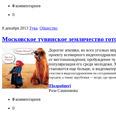
0
комментариев
0
8 декабря 2013
Тува
.
Общество
Московское тувинское землячество гот
Дорогие земляки, во всех уголках м
проекту всемирного видеопоздравлен
от местонахождения; пробуждение чу
популяризация его среди молодежи. 
становится еще больше, и видеомате
участии в видеопоздравлении на сегодняшний
городов, а также зарубежья — везде, где пр
[Подробнее]
Роза Сашникова
0
комментариев
0