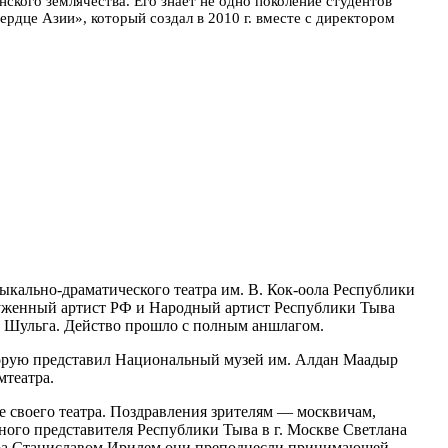
кого землячества. Его знает не одно поколение студентов
дце Азии», который создал в 2010 г. вместе с директором
кально-драматического театра им. В. Кок-оола Республики
уженный артист РФ и Народный артист Республики Тыва
Шульга. Действо прошло с полным аншлагом.
оторую представил Национальный музей им. Алдан Маадыр
мтеатра.
 своего театра. Поздравления зрителям — москвичам,
ного представителя Республики Тыва в г. Москве Светлана
атра Станиславом Ирилем они преподнесли принимающей