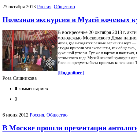
25 октября 2013
Россия
.
Общество
Полезная экскурсия в Музей кочевых к
В воскресенье 20 октября 2013 г. а
молодежью Московского Дома национа
музея, где находятся разные варианты юрт — 
откуда привели эти экспонаты, как общались
кухонной утвари.
Тут же в юртах и палатках,
летом этого года Музей кочевой культуры ор
Россию предметы быта простых кочевников Т
[Подробнее]
Роза Сашникова
0
комментариев
0
6 июня 2012
Россия
.
Общество
В Москве прошла презентация антолог