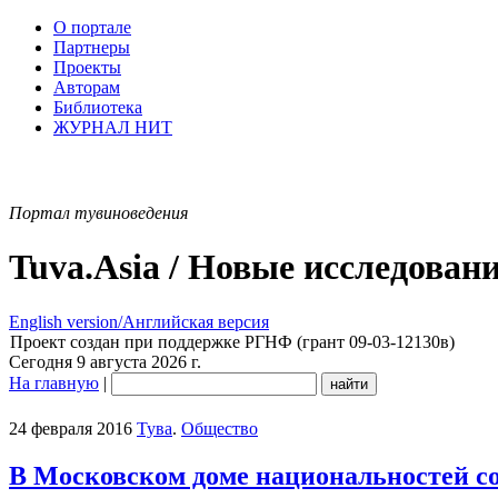
О портале
Партнеры
Проекты
Авторам
Библиотека
ЖУРНАЛ НИТ
Портал тувиноведения
Tuva.Asia / Новые исследован
English version/Английская версия
Проект создан при поддержке РГНФ (грант 09-03-12130в)
Сегодня 9 августа 2026 г.
На главную
|
24 февраля 2016
Тува
.
Общество
В Московском доме национальностей со