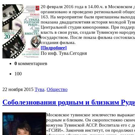
20 февраля 2016 года в 14.00.ч. в Московско
организовано и проведено региональной обще
163. На мероприятие были приглашены выходц
показана двадцатилетняя история молодой Туви
Центральной студии кинохроники. При поддер
власть в свои руки, создали Тувинскую народ
государством.
После показа фильма состоялас
создания фильма.
[Подробнее]
По инф. Тува.Сегодня
0
комментариев
100
22 ноября 2015
Тува
.
Общество
Соболезнования родным и близким Ру
Московское тувинское землячество выражае
родным и близким. Он скоропостижно сконч
кожууна Тувинской АССР. Воспитала его с д
«ГСИИ». Закончив институт, он продолжил о