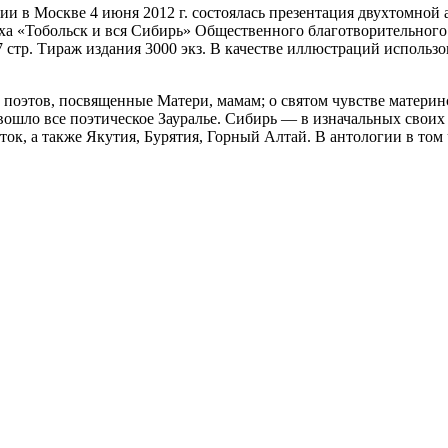
сии в Москве 4 июня 2012 г. состоялась презентация двухтомно
ха «Тобольск и вся Сибирь» Общественного благотворительног
17 стр. Тираж издания 3000 экз. В качестве иллюстраций испол
 поэтов, посвященные Матери, мамам; о святом чувстве матери
вошло все поэтическое Зауралье. Сибирь — в изначальных своих
ток, а также Якутия, Бурятия, Горный Алтай. В антологии в том