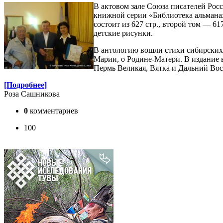
В актовом зале Союза писателей Рос
книжной серии «Библиотека альмана
состоит из 627 стр., второй том — 6
детские рисунки.
В антологию вошли стихи сибирских
Марии, о Родине-Матери. В издание 
Пермь Великая, Вятка и Дальний Вос
[Подробнее]
Роза Сашникова
0
комментариев
100