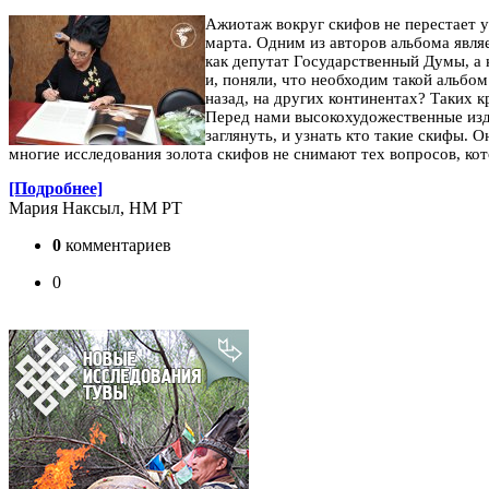
Ажиотаж вокруг скифов не перестает 
марта. Одним из авторов альбома явля
как депутат Государственный Думы, а к
и, поняли, что необходим такой альбом
назад, на других континентах? Таких к
Перед нами высокохудожественные изде
заглянуть, и узнать кто такие скифы. 
многие исследования золота скифов не снимают тех вопросов, ко
[Подробнее]
Мария Наксыл, НМ РТ
0
комментариев
0