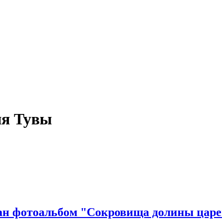
ия Тувы
ан фотоальбом "Сокровища долины цар