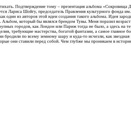
утихать. Подтверждение тому – презентация альбома «Сокровища Д
ется Лариса Шойгу, председатель Правления культурного фонда им
ак один из авторов этой идеи создания такого альбома. Идея зарод
. Альбом, который бы являлся брендом Тувы. Меня поразил возраст 
рупных городов, как Лондон или Париж тогда не было, а здесь на т
лия, требующие мастерства, богатой фантазии, а самое главное бо
Они бродили по всему земному шару и куда-то исчезли, как звездная
торые они ставили перед собой. Чем глубже мы проникаем в истори