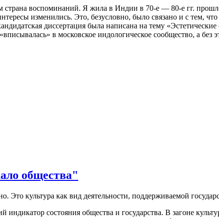
 страна воспоминаний. Я жила в Индии в 70-е — 80-е гг. прошл
нтересы изменились. Это, безусловно, было связано и с тем, чт
кандидатская диссертация была написана на тему «Эстетические 
 «вписывалась» в московское индологическое сообщество, а без э
кало общества"
ьно. Это культура как вид деятельности, поддерживаемой государс
ий индикатор состояния общества и государства. В загоне культур