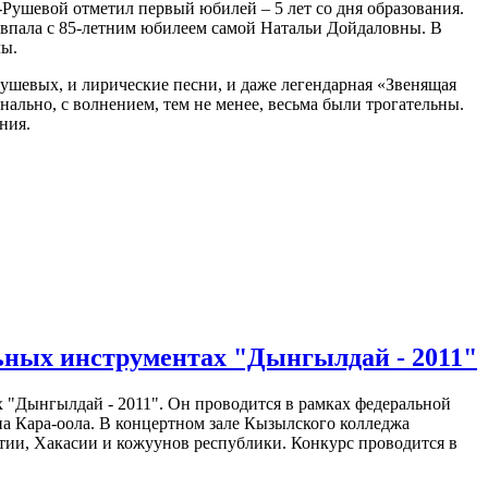
Рушевой отметил первый юбилей – 5 лет со дня образования.
 совпала с 85-летним юбилеем самой Натальи Дойдаловны. В
лы.
ушевых, и лирические песни, и даже легендарная «Звенящая
ально, с волнением, тем не менее, весьма были трогательны.
ания.
ьных инструментах "Дынгылдай - 2011"
 "Дынгылдай - 2011". Он проводится в рамках федеральной
а Кара-оола. В концертном зале Кызылского колледжа
ятии, Хакасии и кожуунов республики. Конкурс проводится в