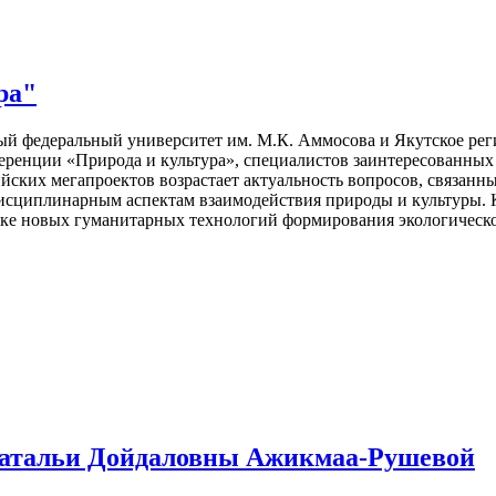
ра"
й федеральный университет им. М.К. Аммосова и Якутское рег
еренции «Природа и культура», специалистов заинтересованных
ийских мегапроектов возрастает актуальность вопросов, связанн
дисциплинарным аспектам взаимодействия природы и культуры. 
тке новых гуманитарных технологий формирования экологическо
Натальи Дойдаловны Ажикмаа-Рушевой