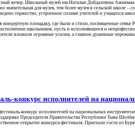
ресный вечер. Школьный музей им.Натальи Дойдаловны Ажикмаа-
ьно значительная для музея, тем более музея в сельской школе –
оведено торжество, устроенное силами учителей и учащихся шко
в концертную площадку, где были и стихи, посвященные семье Р
 исполнении школьников, пусть и исполнявшиеся и непрофессион
нители вложили огромные усилия, а главное душевные пережив
аль-конкурс исполнителей на национал
фестиваль-конкурс исполнителей на национальных инструментах
оддержке Председателя Правительства Республики Тыва Шолбан
ественное открытие конкурса-фестиваля. Приехали гости из Бур