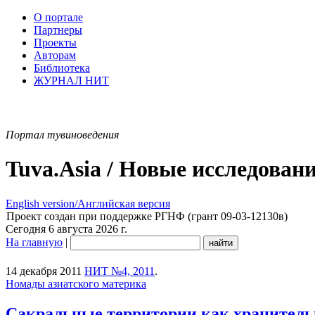
О портале
Партнеры
Проекты
Авторам
Библиотека
ЖУРНАЛ НИТ
Портал тувиноведения
Tuva.Asia / Новые исследован
English version/Английская версия
Проект создан при поддержке РГНФ (грант 09-03-12130в)
Сегодня 6 августа 2026 г.
На главную
|
14 декабря 2011
НИТ №4, 2011
.
Номады азиатского материка
Сакральные территории как хранитель