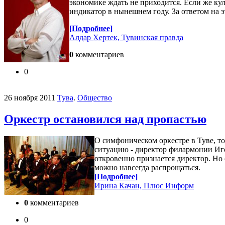
экономике ждать не приходится. Если же кул
индикатор в нынешнем году. За ответом на 
[Подробнее]
Алдар Хертек, Тувинская правда
0
комментариев
0
26 ноября 2011
Тува
.
Общество
Оркестр остановился над пропастью
О симфоническом оркестре в Туве, т
ситуацию - директор филармонии Иго
откровенно признается директор. Но 
можно навсегда распрощаться.
[Подробнее]
Ирина Качан, Плюс Информ
0
комментариев
0