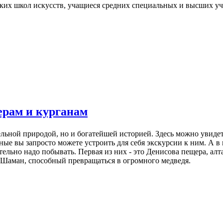
ких школ искусств, учащиеся средних специальных и высших у
ерам и курганам
тельной природой, но и богатейшей историей.
Здесь можно увиде
дные вы запросто можете устроить для себя экскурсии к ним. А 
тельно надо побывать. Первая из них - это Денисова пещера, а
Шаман, способный превращаться в огромного медведя.