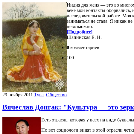
Индия для меня — это во многом
веке мои контакты оборвались, и
исследовательской работе. Моя 
заниматься не стала. Я никак не
невозможно.
[Подробнее]
Шапинская Е. Н.
0
комментариев
100
29 ноября 2011
Тува
.
Общество
Вячеслав Донгак: "Культура — это зер
Есть отрасль, которая у всех на виду буквал
Но вот социологи видят в этой отрасли четк