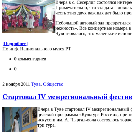
Вчера в с. Сесерлиг состоялся инте
Примечательно, что эта дата – довол
честь этих двух важных дат было пр
Небольшой актовый зал превратился 
нежность». Все концертные номера в
Чувствовалось, что маленькие испол
[Подробнее]
По инф. Национального музея РТ
0
комментариев
0
2 ноября 2011
Тува
.
Общество
Стартовал IV межрегиональный фестив
Вчера в Туве стартовал IV межрегиональный 
целевой программы «Культура России», при п
искусств им. А. Чыргал-оола состоялось торж
три тура.