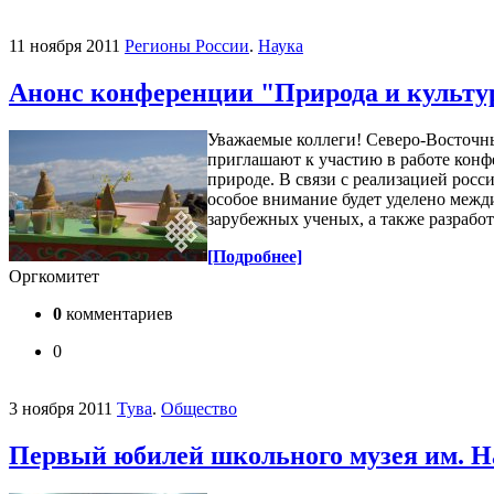
11 ноября 2011
Регионы России
.
Наука
Анонс конференции "Природа и культу
Уважаемые коллеги! Северо-Восточны
приглашают к участию в работе конф
природе. В связи с реализацией росс
особое внимание будет уделено меж
зарубежных ученых, а также разрабо
[Подробнее]
Оргкомитет
0
комментариев
0
3 ноября 2011
Тува
.
Общество
Первый юбилей школьного музея им. 