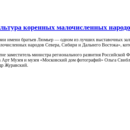
льтура коренных малочисленных народов
рафии имени братьев Люмьер — одном из лучших выставочных з
лочисленных народов Севера, Сибири и Дальнего Востока», котор
тие заместитель министра регионального развития Российской 
а Арт Музея и музея «Московский дом фотографий» Ольга Свиб
др Журавский.