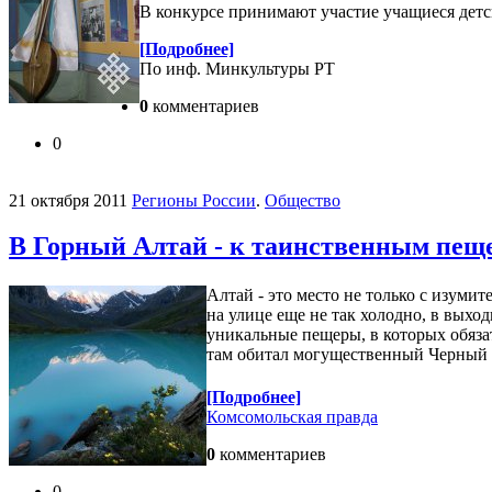
В конкурсе принимают участие учащиеся детс
[Подробнее]
По инф. Минкультуры РТ
0
комментариев
0
21 октября 2011
Регионы России
.
Общество
В Горный Алтай - к таинственным пещ
Алтай - это место не только с изуми
на улице еще не так холодно, в выхо
уникальные пещеры, в которых обяза
там обитал могущественный Черный 
[Подробнее]
Комсомольская правда
0
комментариев
0