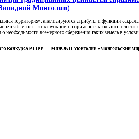
 Западной Монголии)
ральная территория», анализируются атрибуты и функции сакраль
ывается близость этих функций на примере сакрального плоског
д о необходимости всемерного сбережения таких земель в услов
ого конкурса РГНФ — МинОКН Монголии «Монгольский мир: 