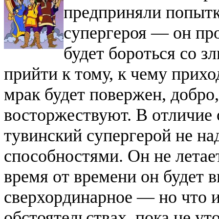
предприняли попытк
супергероя — он про
будет бороться со з
прийти к тому, к чему прихо
мрак будет повержен, добро,
восторжествуют. В отличие 
тувинский супергерой не н
способностями. Он не летает
время от времени он будет в
сверхординарное — но что и
обстоятельствах, пока не ут