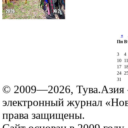
«
А
Пн
В
3
4
10
1
17
1
24
2
31
© 2009—2026, Тува.Азия -
электронный журнал «Нов
права защищены.
Сайт основан в 2009 году