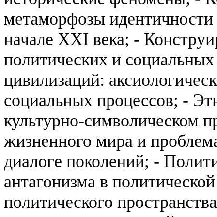
метаморфозы идентичности
начале
XXI
века;
-
Конструи
политических и социальных
цивилизаций
: аксиологичес
социальных
процессов;
-
Эт
культурно-символическом п
жизненного мира и
проблем
диалоге
поколений;
-
Полити
антагонизма в политической
политического пространства