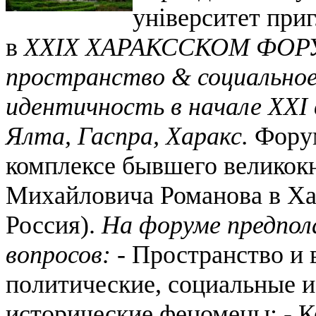
університет при
в
XXIX
X
АРАКССКОМ ФО
пространство & социальное
идентичность в начале
XXI
Ялта,
Гаспра, Харакс.
Форум
комплексе
бывшего великок
Михайловича Романова в Х
Россия).
На
форум
е предпо
вопросов:
-
Пространство и 
политические
,
социальные
и
исторические
феномены;
-
К