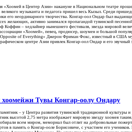
ля «Хоомей в Центер Азии» накануне в Национальном театре прош
ь великого музыканта и педагога пришел весь Кызыл. Среди пришед
нники его неординарного творчества. Конгар-оол Ондар был выдающ
всех желающих, активно занимался пропагандой тувинской песенной
фф Коффин – хедлайнер нынешнего фестиваля, звезда мировой вели
 ассоциации «Хоомей», певец, продюсер, шоумен и большой популяр
 Opposite of Everything» Джерон Фриман Фокс, известный в США м
графическом центре Азии привлек Конгар-оол Ондар и его звучный
 хоомейжи Тувы Конгар-оолу Ондару
 памятник – у Центра развития тувинской традиционной культуры 
тник высотой 2,75 метра изображает мировую звезду хоомея таким
собирали всем миром, мемориал был отлит на добровольные пожерт
тов в память о Конгар-ооле Борисовиче, с участием его учеников