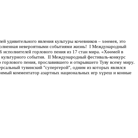
ей удивительного явления культуры кочевников – хөөмея, это
аполненная невероятными событиями жизнь!
I Международный
6 исполнителей горлового пения из 17 стан мира. «Хөөмей в
о культурного события.
II Международный фестиваль-конкурс
го горлового пения, прославившего и открывшего Туву всему миру.
ерсальный тувинский "супергерой", одним из которых являлся
торимый комментатор азартных национальных игр хүреш и конные