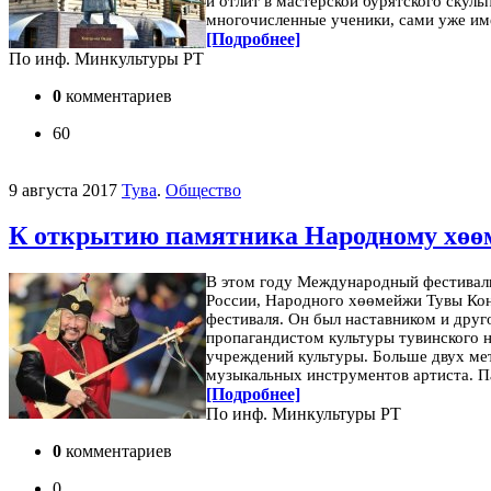
и отлит в мастерской бурятского скул
многочисленные ученики, сами уже име
[Подробнее]
По инф. Минкультуры РТ
0
комментариев
60
9 августа 2017
Тува
.
Общество
К открытию памятника Народному хөө
В этом году Международный фестиваль
России, Народного хөөмейжи Тувы Кон
фестиваля. Он был наставником и дру
пропагандистом культуры тувинского 
учреждений культуры. Больше двух ме
музыкальных инструментов артиста. Па
[Подробнее]
По инф. Минкультуры РТ
0
комментариев
0