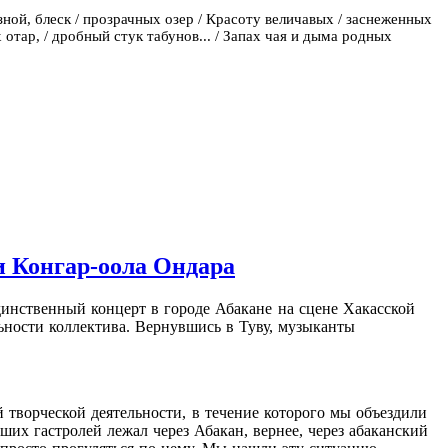
ной, блеск /
прозрачных озер /
Красоту величавых /
заснеженных
 отар, /
дробный стук табунов... /
Запах чая и дыма родных
 Конгар-оола Ондара
инственный концерт в городе Абакане на сцене Хакасской
ности коллектива. Вернувшись в Туву, музыканты
й творческой деятельности, в течение которого мы объездили
их гастролей лежал через Абакан, вернее, через абаканский