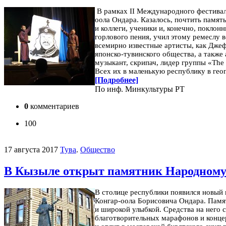
В рамках II Международного фестива
оола Ондара. Казалось, почтить памят
и коллеги, ученики и, конечно, покло
горлового пения, учил этому ремеслу 
всемирно известные артисты, как Дже
японско-тувинского общества, а также
музыкант, скрипач, лидер группы «The
Всех их в маленькую республику в гео
[Подробнее]
По инф. Минкультуры РТ
0
комментариев
100
17 августа 2017
Тува
.
Общество
В Кызыле открыт памятник Народному
В столице республики появился новый
Конгар-оола Борисовича Ондара. Памя
и широкой улыбкой.
Средства на него 
благотворительных марафонов и концер