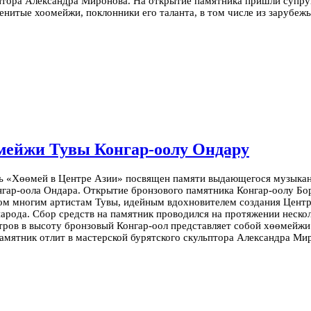
ьптора Александра Миронова.
На открытие памятника пришли супруг
нитые хоомейжи, поклонники его таланта, в том числе из зарубеж
мейжи Тувы Конгар-оолу Ондару
 «Хөөмей в Центре Азии» посвящен памяти выдающегося музыканта
гар-оола Ондара. Открытие бронзового памятника Конгар-оолу Бо
гом многим артистам Тувы, идейным вдохновителем создания Центр
народа.
Сбор средств на памятник проводился на протяжении несколь
тров в высоту бронзовый Конгар-оол представляет собой хөөмейжи
мятник отлит в мастерской бурятского скульптора Александра Мир