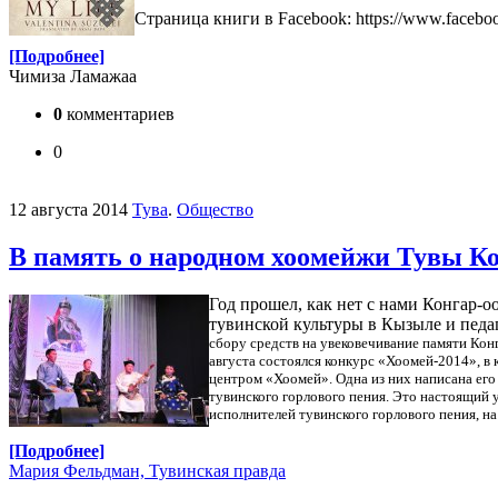
Страница книги в Facebook: https://www.faceb
[Подробнее]
Чимиза Ламажаа
0
комментариев
0
12 августа 2014
Тува
.
Общество
В память о народном хоомейжи Тувы Ко
Год прошел, как нет с нами Конгар-
тувинской культуры в Кызыле и педа
сбору средств на увековечивание памяти Кон
августа состоялся конкурс «Хоомей-2014», в 
центром «Хоомей». Одна из них написана ег
тувинского горлового пения. Это настоящий 
исполнителей тувинского горлового пения, н
[Подробнее]
Мария Фельдман, Тувинская правда