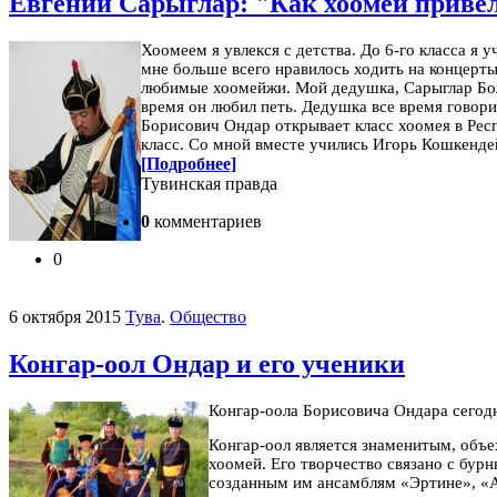
Евгений Сарыглар: "Как хоомей привел
Хоомеем я увлекся с детства. До 6-го класса я
мне больше всего нравилось ходить на концерты
любимые хоомейжи. Мой дедушка, Сарыглар Бола
время он любил петь. Дедушка все время говорил
Борисович Ондар открывает класс хоомея в Рес
класс. Со мной вместе учились Игорь Кошкенде
[Подробнее]
Тувинская правда
0
комментариев
0
6 октября 2015
Тува
.
Общество
Конгар-оол Ондар и его ученики
Конгар-оола Борисовича Ондара сегодня
Конгар-оол является знаменитым, объе
хоомей. Его творчество связано с бурн
созданным им ансамблям «Эртине», «А