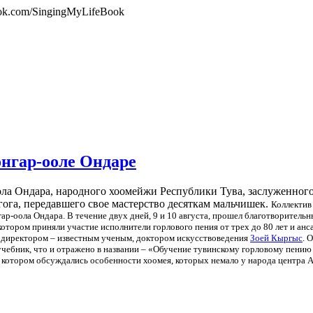
ook.com/SingingMyLifeBook
нгар-ооле Ондаре
оола Ондара, народного хоомейжи Республики Тува, заслуженного
гога, передавшего свое мастерство десяткам мальчишек.
Коллектив
гар-оола Ондара. В течение двух дней, 9 и 10 августа, прошел благотворител
котором приняли участие исполнители горлового пения от трех до 80 лет и анс
о директором – известным ученым, доктором искусствоведения
Зоей Кыргыс
. 
учебник, что и отражено в названии – «Обучение тувинскому горловому пени
а котором обсуждались особенности хоомея, которых немало у народа центра 