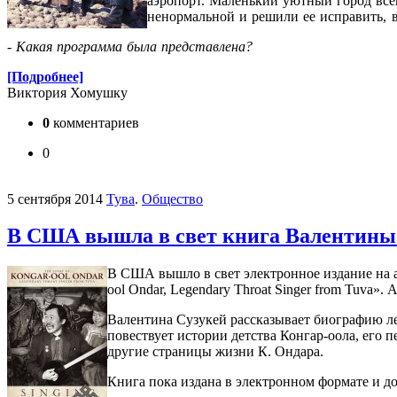
аэропорт. Маленький уютный город всег
ненормальной и решили ее исправить, 
- Какая программа была представлена?
[Подробнее]
Виктория Хомушку
0
комментариев
0
5 сентября 2014
Тува
.
Общество
В США вышла в свет книга Валентины 
В США вышло в свет электронное издание на а
ool Ondar, Legendary Throat Singer from Tuva»
Валентина Сузукей рассказывает биографию ле
повествует истории детства Конгар-оола, его 
другие страницы жизни К. Ондара.
Книга пока издана в электронном формате и до