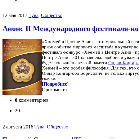
12 мая 2017
Тува
.
Общество
Анонс II Международного фестиваля-ко
«Х
өө
мей в Центре Азии» - это уникальный в с
яркое событие мирового масштаба в культурн
фестиваль-конкурс «Хөөмей в Центре Азии» про
Центре Азии - 2015» завоевал любовь и уважен
будет посвящён светлой памяти
Ондар Коңгар-
Хөөмей – это особая философия. Для тех, кто 
Ондар Коңгар-оол Борисович, не только вирту
скачки.
[Подробнее]
Оргкомитет
0
комментариев
20
2 августа 2016
Тува
.
Общество