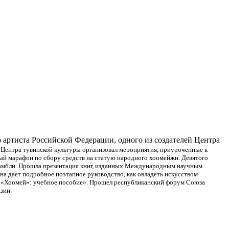
 артиста Российской Федерации, одного из создателей Центра
 Центра тувинской культуры организовал мероприятия, приуроченные к
ьный марафон по сбору средств на статую народного хоомейжи. Девятого
амбли.
Прошла презентация книг, изданных Международным научным
Она дает подробное поэтапное руководство, как овладеть искусством
ю «Хоомей»: учебное пособие».
Прошел республиканский форум Союза
Азии.