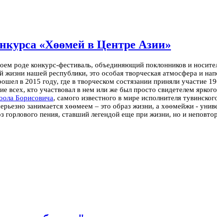
нкурса «Хөөмей в Центре Азии»
воем роде конкурс-фестиваль, объединяющий поклонников и носител
ой жизни нашей республики, это особая творческая атмосфера и н
шел в 2015 году, где в творческом состязании приняли участие 19
ие всех, кто участвовал в нем или же был просто свидетелем ярког
оола Борисовича
, самого известного в мире исполнителя тувинско
серьезно занимается хөөмеем – это образ жизни, а хөөмейжи - унив
оз горлового пения, ставший легендой еще при жизни, но и непов