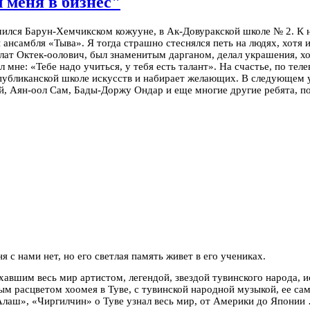
 меня в бизнес"
 учился Барун-Хемчикском кожууне, в Ак-Довуракской школе № 2. К
 ансамбля «Тыва». Я тогда страшно стеснялся петь на людях, хотя 
т Октек-оолович, был знаменитым дарганом, делал украшения, хом
 мне: «Тебе надо учиться, у тебя есть талант».
На счастье, по тел
публиканской школе искусств и набирает желающих. В следующем уч
й, Аян-оол Сам, Бады-Доржу Ондар и еще многие другие ребята, по
 с нами нет, но его светлая память живет в его учениках.
хавшим весь мир артистом, легендой, звездой тувинского народа, 
ым расцветом хоомея в Туве, с тувинской народной музыкой, ее са
лаш», «Чиргилчин» о Туве узнал весь мир, от Америки до Японии