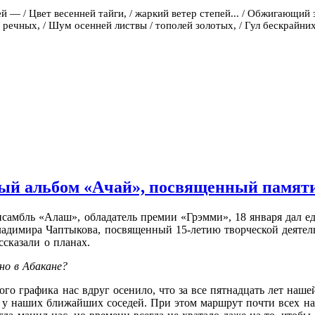
ей — /
Цвет весенней тайги, /
жаркий ветер степей... /
Обжигающий з
 речных, /
Шум осенней листвы /
тополей золотых, /
Гул бескрайних
ый альбом «Ачай», посвященный памяти
амбль «Алаш», обладатель премии «Грэмми», 18 января дал ед
димира Чаптыкова, посвященный 15-летию творческой деятель
ссказали о планах.
но в Абакане?
го графика нас вдруг осенило, что за все пятнадцать лет наше
 у наших ближайших соседей. При этом маршрут почти всех наш