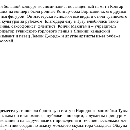
ел большой концерт-воспоминание, посвященный памяти Конгар-
ших на концерт были родные Конгар-оола Борисовича, его друзья
ейся фигурой. Он мастерски исполнял все виды и стили тувинского
 культуры за рубежом. Благодаря ему в Туву влюбились такие
чины, саксофонист, флейтист; Коичи Макигами – учредитель
изатор тувинского горлового пения в Японии; канадский
узыкант и певец Лемон Джордж и другие артисты из-за рубежа.
 хоомей.
и ремесел установили бронзовую статую Народного хоомейжи Тувы
, каким он и запомнился публике – поющим, с лукавым прищуром
вования и на вырученные от проведения в течение нескольких лет
. Памятник создан по эскизу молодого скульптора Сылдыса Ойдупа