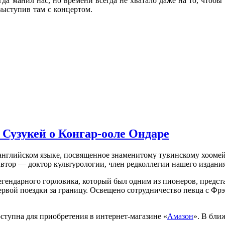
да манил нас, но времени всегда не хватало даже на то, чтоб
выступив там с концертом.
Сузукей о Конгар-ооле Ондаре
нглийском языке, посвященное знаменитому тувинскому хоомейжи
. Автор — доктор культурологии, член редколлегии нашего издани
гендарного горловика, который был одним из пионеров, предста
первой поездки за границу. Освещено сотрудничество певца с Ф
ступна для приобретения в интернет-магазине «
Амазон
». В бли