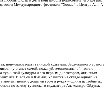
а Любовь Ондар и дети Конгар-оола Борисовича, его друзья,
ья, гости Международного фестиваля "Хоомей в Центре Азии".
, популяризатора тувинской культуры, Заслуженного артиста
рисовичу станет самой, пожалуй, эмоциональной частью
а тувинской культуры и его первым директором, активным
ких лет. И вот он в Кызыле, хранится на складе одного из
 в момент пения с дошпулууром в руках – одним из любимых
онова по эскизу тувинского скульптора Александра Ойдупа.