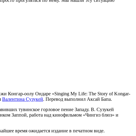
ы просто прогуляться по нему. Мы нашли эту ситуацию
 Конгар-оолу Ондаре «Singing My Life: The Story of Kongar-
я
Валентина Сузукей
. Перевод выполнил Аксай Бапа.
вивших тувинское горловое пение Западу. В. Сузукей
рэнком Заппой, работа над кинофильмом «Чингиз блюз» и
жайшее время ожидается издание в печатном виде.