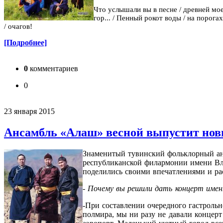
Что услышали вы в песне /
древней мо
гор... /
Пенный рокот воды /
на порогах
/
очагов!
[Подробнее]
0
комментариев
0
23 января 2015
Ансамбль «Алаш» весной выпустит нов
Знаменитый тувинский фольклорный анс
республиканской филармонии имени Вла
поделились своими впечатлениями и ра
- Почему вы решили дать концерт имен
-При составлении очередного гастрольно
полмира, мы ни разу не давали концерт