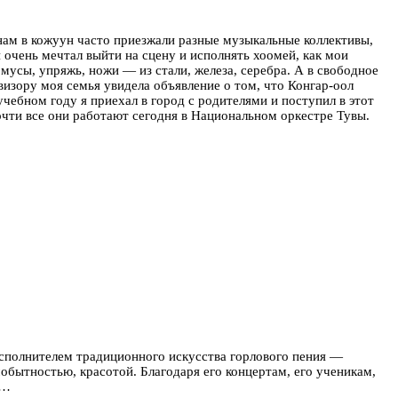
 нам в кожуун часто приезжали разные музыкальные коллективы,
и очень мечтал выйти на сцену и исполнять хоомей, как мои
усы, упряжь, ножи — из стали, железа, серебра. А в свободное
евизору моя семья увидела объявление о том, что Конгар-оол
ебном году я приехал в город с родителями и поступил в этот
чти все они работают сегодня в Национальном оркестре Тувы.
исполнителем традиционного искусства горлового пения —
мобытностью, красотой. Благодаря его концертам, его ученикам,
 …