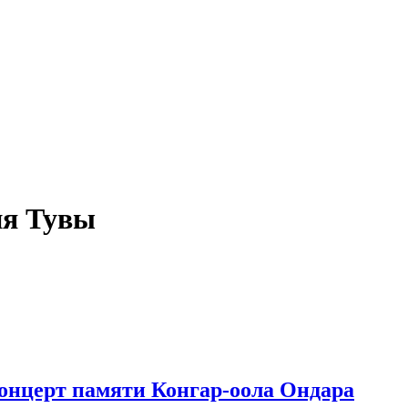
ия Тувы
онцерт памяти Конгар-оола Ондара