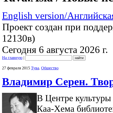
English version/Английска
Проект создан при подде
12130в)
Сегодня 6 августа 2026 г.
На главную
|
27 февраля 2015
Тува
.
Общество
Владимир Серен. Тво
В Центре культуры 
Каа-Хема библиоте