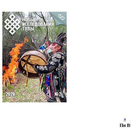
«
А
Пн
В