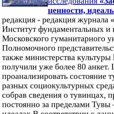
исследования
«За
ценности, идеал
р
едакция - редакция журнала 
Институт фундаментальных и 
Московского гуманитарного у
Полномочного представительст
также министерства культуры 
получили уже более 80 анкет.
проанализировать состояние т
разных социокультурных среда
собрав сведения о тувинцах, 
постоянно за пределами Тувы 
идеалах.В соответствии с дан