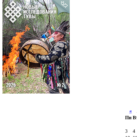
«
А
Пн
В
3
4