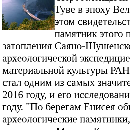
Туве в эпоху Вел
этом свидетельс
памятник этого 
затопления Саяно-Шушенск
археологической экспедици
материальной культуры РА
стал одним из самых значит
2016 году, и его исследован
году.
"По берегам Енисея о
археологические памятники,