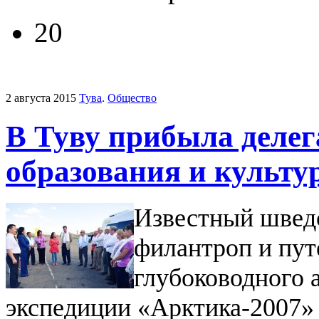
20
2 августа 2015
Тува
.
Общество
В Туву прибыла делег
образования и культу
Известный шведс
филантроп и пут
глубоководного 
экспедиции «Арктика-2007»