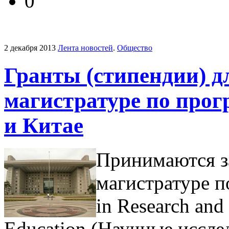
0
2 декабря 2013
Лента новостей
.
Общество
Гранты (стипендии) д
магистратуре по про
и Китае
Принимаются за
магистратуре 
in Research and
Education (Научные иссл