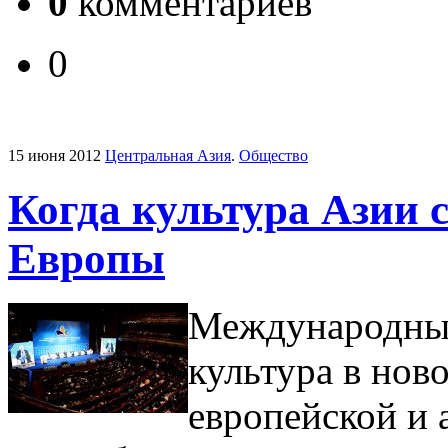
0
комментариев
0
15 июня 2012
Центральная Азия
.
Общество
Когда культура Азии 
Европы
Международный
культура в нов
европейской и 