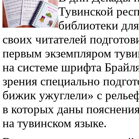
Тувинской рес
библиотеки для
своих читателей подготов
первым экземпляром туви
на системе шрифта Брайля
зрения специально подго
бижик ужуглели» с релье
в которых даны пояснени
на тувинском языке.