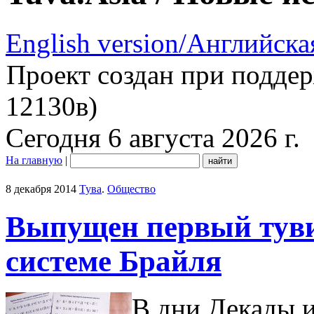
English version/Английска
Проект создан при подде
12130в)
Сегодня 6 августа 2026 г.
На главную
|
8 декабря 2014
Тува
.
Общество
Выпущен первый туви
системе Брайля
В дни Декады 