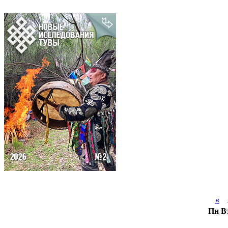
«
А
Пн
В