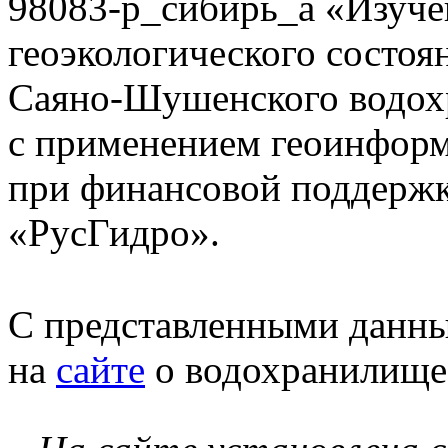
98083-р_сибирь_а «Изуч
геоэкологического состоя
Саяно-Шушенского водох
с применением геоинформа
при финансовой поддержк
«РусГидро».
С представленными данн
на
сайте
о водохранилище