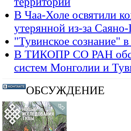
территорий
В Чаа-Холе освятили к
утерянной из-за Саян
"Тувинское сознание" в
В ТИКОПР СО РАН обс
систем Монголии и Ту
ОБСУЖДЕНИЕ