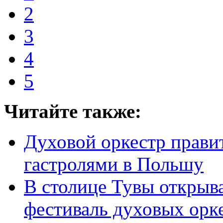
2
3
4
5
Читайте также:
Духовой оркестр правит
гастролями в Польшу
В столице Тувы откры
фестиваль духовых орк