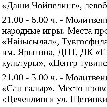
«Даши Чойпелинг», лево
21.00 - 6.00 ч. - Молитве
народные игры. Места пр
«Найысылал», Тувгосфил
им. Ярыгина, ДНТ, ДК «Е
культуры», «Центр тувин
21.00 - 5.00 ч. - Молитве
«Сан салыр». Место пров
«Цеченлинг» ул. Щетинкин