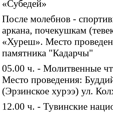
«Субедей»
После молебнов - спорти
аркана, почекушкам (теве
«Хуреш». Место проведени
памятника "Кадарчы"
05.00 ч. - Молитвенные ч
Место проведения: Будди
(Эрзинское хурээ) ул. Кол
12.00 ч. - Тувинские нац