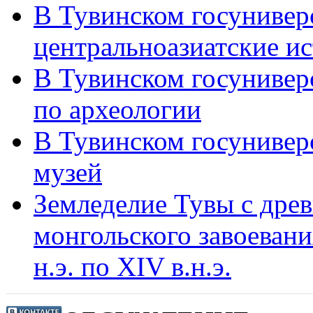
В Тувинском госунивер
центральноазиатские и
В Тувинском госуниверс
по археологии
В Тувинском госунивер
музей
Земледелие Тувы с дре
монгольского завоевания
н.э. по XIV в.н.э.