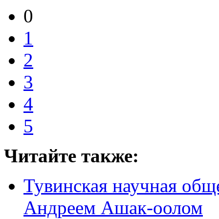
0
1
2
3
4
5
Читайте также:
Тувинская научная общ
Андреем Ашак-оолом