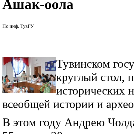
Ашак-оола
По инф. ТувГУ
Тувинском госу
круглый стол, 
исторических н
всеобщей истории и архе
В этом году Андрею Чолд