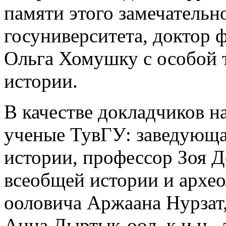
памяти этого замечательн
госуниверситета, доктор 
Ольга Хомушку с особой т
истории.
В качестве докладчиков н
ученые ТувГУ: заведующа
истории, профессор Зоя Д
всеобщей истории и архео
ооловича Аржаана Нурзат,
Анна Дыртык-оол, к.и.н.,